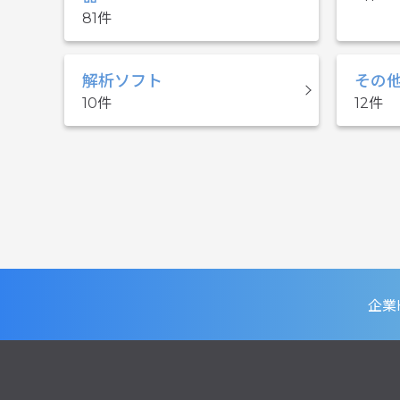
81
解析ソフト
その
10
12
企業