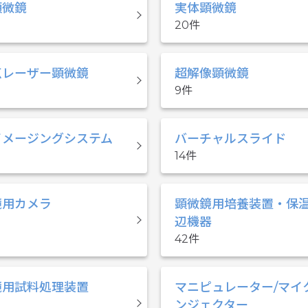
顕微鏡
実体顕微鏡
20
点レーザー顕微鏡
超解像顕微鏡
9
イメージングシステム
バーチャルスライド
14
鏡用カメラ
顕微鏡用培養装置・保温
辺機器
42
鏡用試料処理装置
マニピュレーター/マイ
ンジェクター