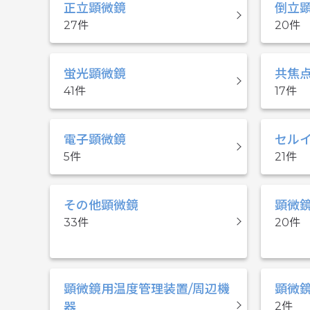
正立顕微鏡
倒立
27
20
蛍光顕微鏡
共焦
41
17
電子顕微鏡
セル
5
21
その他顕微鏡
顕微
33
20
顕微鏡用温度管理装置/周辺機
顕微
器
2