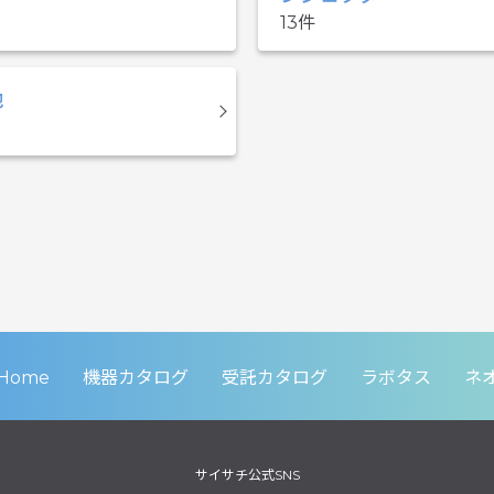
13
他
Home
機器カタログ
受託カタログ
ラボタス
ネ
サイサチ公式SNS