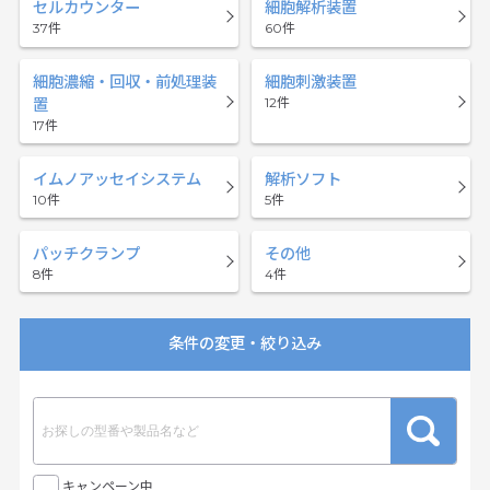
セルカウンター
細胞解析装置
37
60
細胞濃縮・回収・前処理装
細胞刺激装置
12
置
17
イムノアッセイシステム
解析ソフト
10
5
パッチクランプ
その他
8
4
条件の変更・絞り込み
キャンペーン中