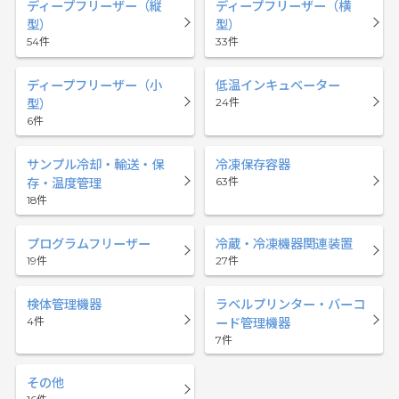
ディープフリーザー（縦
ディープフリーザー（横
型）
型）
54
33
ディープフリーザー（小
低温インキュベーター
24
型）
6
サンプル冷却・輸送・保
冷凍保存容器
63
存・温度管理
18
プログラムフリーザー
冷蔵・冷凍機器関連装置
19
27
検体管理機器
ラベルプリンター・バーコ
4
ード管理機器
7
その他