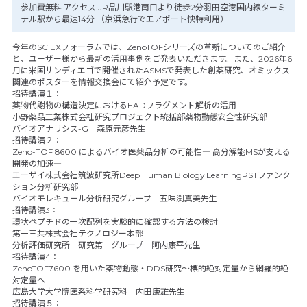
参加費無料 アクセス JR品川駅港南口より徒歩2分羽田空港国内線ターミ
ナル駅から最速14分 （京浜急行でエアポート快特利用）
今年のSCIEXフォーラムでは、ZenoTOFシリーズの革新についてのご紹介
と、ユーザー様から最新の活用事例をご発表いただきます。また、2026年6
月に米国サンディエゴで開催されたASMSで発表した創薬研究、オミックス
関連のポスターを情報交換会にて紹介予定です。
招待講演１：
薬物代謝物の構造決定におけるEADフラグメント解析の活用
小野薬品工業株式会社研究プロジェクト統括部薬物動態安全性研究部
バイオアナリシス-G 森原元彦先生
招待講演２：
Zeno-TOF 8600 によるバイオ医薬品分析の可能性― 高分解能MSが支える
開発の加速―
エーザイ株式会社筑波研究所Deep Human Biology LearningPSTファンク
ション分析研究部
バイオモレキュール分析研究グループ 五味渕真美先生
招待講演3：
環状ペプチドの一次配列を実験的に確認する方法の検討
第一三共株式会社テクノロジー本部
分析評価研究所 研究第一グループ 阿内康平先生
招待講演4：
ZenoTOF7600 を用いた薬物動態・DDS研究～標的絶対定量から網羅的絶
対定量へ
広島大学大学院医系科学研究科 内田康雄先生
招待講演５：