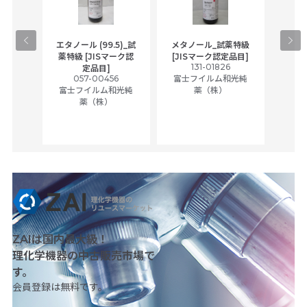
gical
エタノール (99.5)_試
メタノール_試薬特級
アセ
,
薬特級 [JISマーク認
[JISマーク認定品目]
tic
131-01826
富士
定品目]
ually
057-00456
富士フイルム和光純
ck of
富士フイルム和光純
薬（株）
薬（株）
her
c
ZAIは国内最大級！
理化学機器の中古販売市場で
す。
会員登録は無料です。