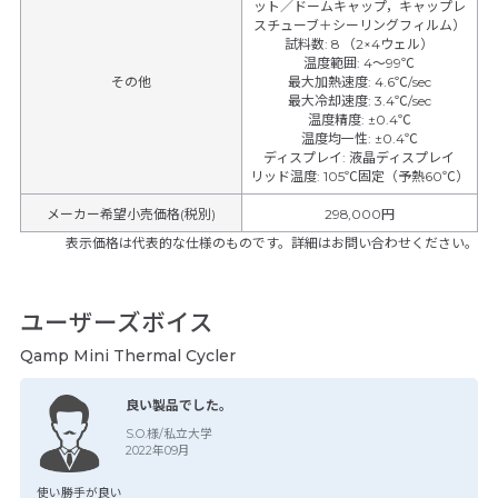
ット／ドームキャップ，キャップレ
スチューブ＋シーリングフィルム）
試料数
:
8 （2×4ウェル）
温度範囲
:
4～99℃
その他
最大加熱速度
:
4.6℃/sec
最大冷却速度
:
3.4℃/sec
温度精度
:
±0.4℃
温度均一性
:
±0.4℃
ディスプレイ
:
液晶ディスプレイ
リッド温度
:
105℃固定（予熱60℃）
メーカー希望小売価格(税別)
298,000円
表示価格は代表的な仕様のものです。詳細はお問い合わせください。
ユーザーズボイス
Qamp Mini Thermal Cycler
良い製品でした。
S.O.様/私立大学
2022年09月
使い勝手が良い