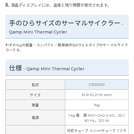
液晶ディスプレイには，温度と残り時間が表示されます。
手のひらサイズのサーマルサイクラー
-
Qamp Mini Thermal Cycler
わずか1kgの軽量・コンパクト・簡単操作な8ウェルタイプのサーマルサイク
ラーです。
仕様
-
Qamp Mini Thermal Cycler
C310200
型式
13.6×10.2×10.4cm
サイズ
1kg
質量
1 kg 電 源 100～240 V AC，50 /
電源
60 Hz，120 W
対応チューブ
:
0.2 mlチューブ（フラ