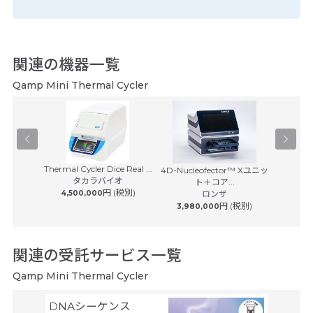
関連の機器一覧
Qamp Mini Thermal Cycler
Thermal Cycler Dice Real ...
イスキャナ
4D-Nucleofector™ Xユニッ
CFX O
タカラバイオ
7...
ト＋コア...
P
S
円 (税別)
4,500,000
ロンザ
バイオラ
 (税別)
円 (税別)
3,980,000
5,450
関連の受託サービス一覧
Qamp Mini Thermal Cycler
DNAシーケンス
空間ト