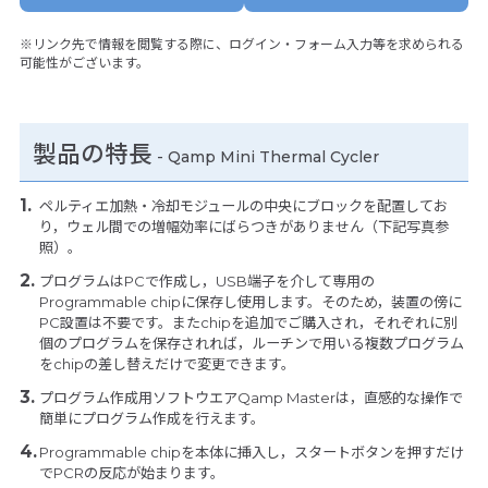
※リンク先で情報を閲覧する際に、ログイン・フォーム入力等を求められる
可能性がございます。
製品の特長
-
Qamp Mini Thermal Cycler
ペルティエ加熱・冷却モジュールの中央にブロックを配置してお
り，ウェル間での増幅効率にばらつきがありません（下記写真参
照）。
プログラムはPCで作成し，USB端子を介して専用の
Programmable chipに保存し使用します。そのため，装置の傍に
PC設置は不要です。またchipを追加でご購入され，それぞれに別
個のプログラムを保存されれば，ルーチンで用いる複数プログラム
をchipの差し替えだけで変更できます。
プログラム作成用ソフトウエアQamp Masterは，直感的な操作で
簡単にプログラム作成を行えます。
Programmable chipを本体に挿入し，スタートボタンを押すだけ
でPCRの反応が始まります。