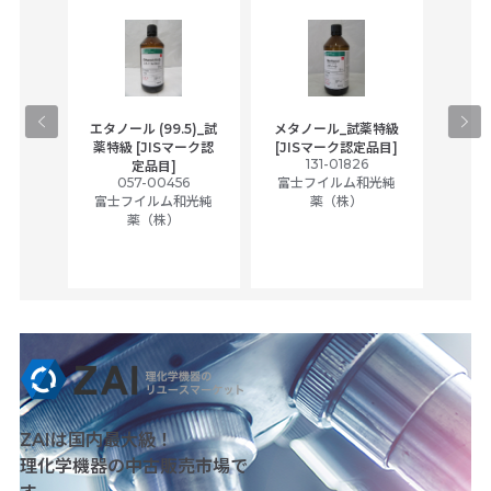
gical
エタノール (99.5)_試
メタノール_試薬特級
アセ
,
薬特級 [JISマーク認
[JISマーク認定品目]
tic
131-01826
富士
定品目]
ually
057-00456
富士フイルム和光純
ck of
富士フイルム和光純
薬（株）
薬（株）
her
c
ZAIは国内最大級！
理化学機器の中古販売市場で