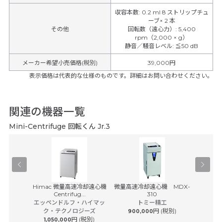
収容本数
:
0.2 ml 8 ストリップチュ
ーブ× 2 本
その他
回転数（遠心力）
:
5,400
rpm（2,000 × g）
静音／騒音レベル
:
≦50 dB
メーカー希望小売価格(税別)
39,000円
表示価格は代表的な仕様のものです。詳細はお問い合わせください。
関連の機器一覧
Mini-Centrifuge 回転くん Jr.3
IX-521
Himac 微量高速冷却遠心機
微量高速冷却遠心機 MDX-
高機能高速
Centrifug...
310
工
エッペンドルフ・ハイマッ
トミー精工
ベック
(税別)
ク・テクノロジーズ
円 (税別)
900,000
円 (税別)
1,050,000