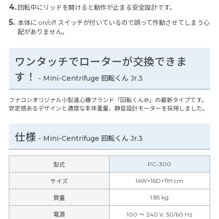
回転中にリッドを開けると動作が止まる安全設計です。
本体に on/off スイッチが付いているので誤って作動させてしまう心
配がありません。
ワンタッチでローターが交換できま
す！
- Mini-Centrifuge 回転くん Jr.3
フナコシオリジナル小型遠心機ブランド「回転くん®」の最新タイプです。
安定感あるデザインと適度な本体重量，静音設計モーターを採用しました。
仕様
-
Mini-Centrifuge 回転くん Jr.3
PC-300
型式
14W×16D×11H cm
サイズ
1.85 kg
質量
電源
100 ～ 240 V, 50/60 Hz