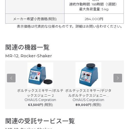
連続作動時間
:
168時間（1週間）
最大負荷重量
:
5 kg
メーカー希望小売価格(税別)
284,000円
表示価格は代表的な仕様のものです。詳細はお問い合わせください。
関連の機器一覧
MR-12, Rocker-Shaker
-100
ボルテックスミキサー/ボルテ
ボルテックスミキサー/デジタ
小型回
ックスジェニー 2
ルボルテックスジェニー...
OHAUS Corpration
OHAUS Corpration
(税別)
円 (税別)
円 (税別)
63,500
89,000
150
関連の受託サービス一覧