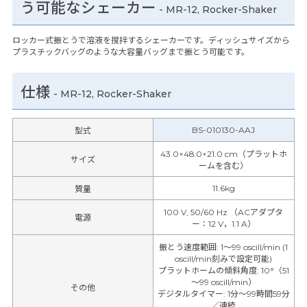
う可能なシェーカー
- MR-12, Rocker-Shaker
ロッカー式振とうで溶液を撹拌するシェーカーです。ディッシュサイズから
プラスチックバッグのような大容量バッグまで振とう可能です。
仕様
-
MR-12, Rocker-Shaker
BS-010130-AAJ
型式
43.0×48.0×21.0 cm（プラットホ
サイズ
ームを含む）
11.6kg
質量
100 V, 50/60 Hz （ACアダプタ
電源
ー：12 V，1.1 A）
振とう速度範囲
:
1～99 oscill/min (1
oscill/min刻みで設定可能)
プラットホームの傾斜角度
:
10°（51
～99 oscill/min）
その他
デジタルタイマー
:
1分～99時間59分
／連続