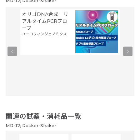
MR-12, Rocker-Shaker
オリゴDNA合成 リ
空間ト
アルタイムPCRプロ
トーム解
ーブ
Trans
ユーロフィンジェノミクス
タカラバ
関連の試薬・消耗品一覧
MR-12, Rocker-Shaker