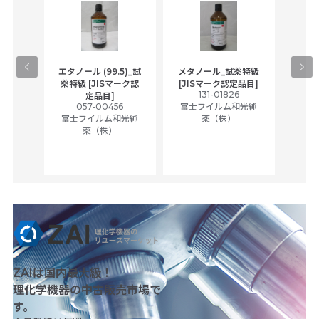
gical
エタノール (99.5)_試
メタノール_試薬特級
アセ
,
薬特級 [JISマーク認
[JISマーク認定品目]
tic
131-01826
富士
定品目]
ually
057-00456
富士フイルム和光純
ck of
富士フイルム和光純
薬（株）
薬（株）
her
c
ZAIは国内最大級！
理化学機器の中古販売市場で
す。