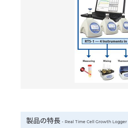
製品の特長
-
Real Time Cell Growth Logger 