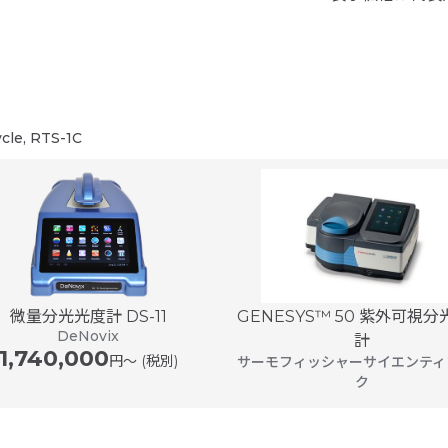
cle, RTS-1C
微量分光光度計 DS-11
GENESYS™ 50 紫外可視
DeNovix
計
1,740,000
円〜 (税別)
サーモフィッシャーサイエンティ
ク