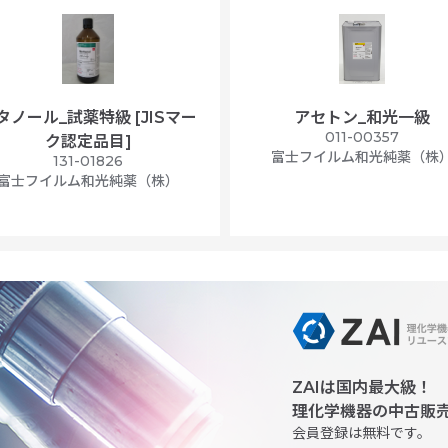
タノール_試薬特級 [JISマー
アセトン_和光一級
011-00357
ク認定品目]
富士フイルム和光純薬（株
131-01826
富士フイルム和光純薬（株）
ZAIは国内最大級！
理化学機器の中古販
会員登録は無料です。