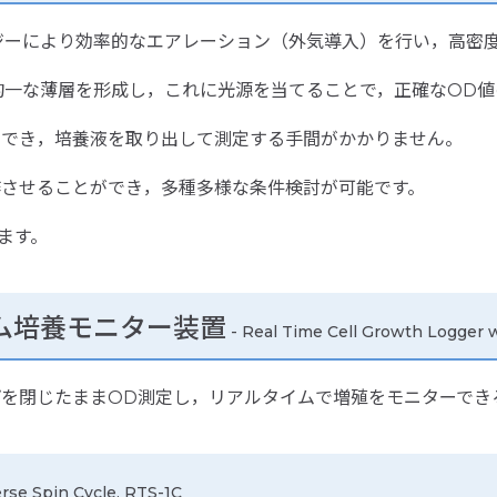
ジーにより効率的なエアレーション（外気導入）を行い，高密
均一な薄層を形成し，これに光源を当てることで，正確なOD値
定でき，培養液を取り出して測定する手間がかかりません。
・動作させることができ，多種多様な条件検討が可能です。
ます。
ルタイム培養モニター装置
- Real Time Cell Growth Logger w
キャップを閉じたままOD測定し，リアルタイムで増殖をモニターで
rse Spin Cycle, RTS-1C