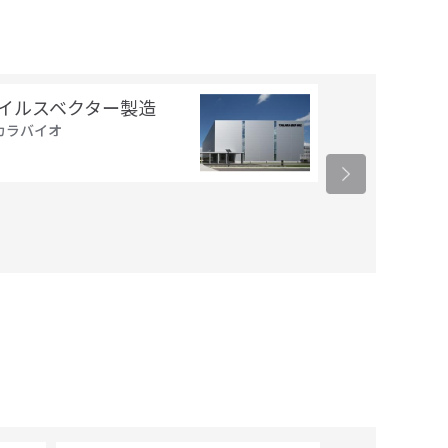
Strings DN
イルスベクター製造
Fragments
カラバイオ
サーモフィッシ
ィフィック
13,200
円 (