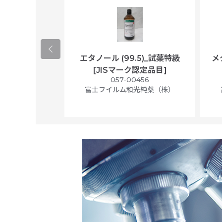
ological
エタノール (99.5)_試薬特級
メ
per/plastic
[JISマーク認定品目]
ally wrapped,
057-00456
f 100
富士フイルム和光純薬（株）
56N
 Scientific