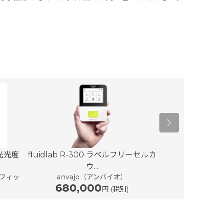
Quantus™
分光光度
fluidlab R-300 ラベルフリーセルカ
プ
ウ...
210,
フィッ
anvajo（アンバイオ）
680,000
円 (税別)