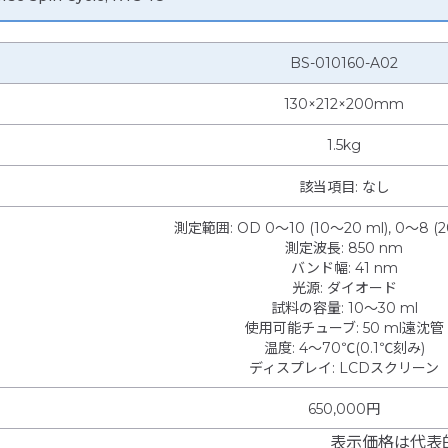
BS-010160-A02
130×212×200mm
1.5kg
該当項目: なし
測定範囲
:
OD 0～10 (10～20 ml), 0～8 (
測定波長
:
850 nm
バンド幅
:
41 nm
光源
:
ダイオード
試料の容量
:
10～30 ml
使用可能チューブ
:
50 ml遠沈管
温度
:
4～70℃(0.1℃刻み)
ディスプレイ
:
LCDスクリーン
650,000円
表示価格は代表