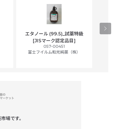
エタノール (99.5)_試薬特級
アセトニトリ
[JISマーク認定品目]
マト
）
057-00451
01
富士フイルム和光純薬（株）
富士フイル
売市場です。