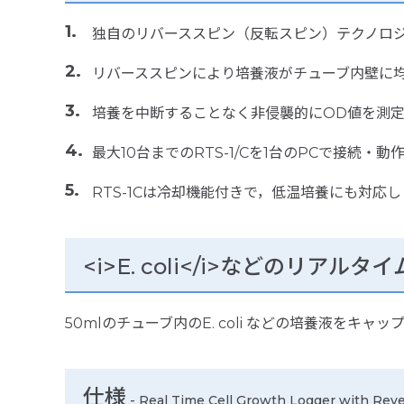
独自のリバーススピン（反転スピン）テクノロ
リバーススピンにより培養液がチューブ内壁に
培養を中断することなく非侵襲的にOD値を測
最大10台までのRTS-1/Cを1台のPCで接続
RTS-1Cは冷却機能付きで，低温培養にも対応し
<i>E. coli</i>などのリア
50mlのチューブ内のE. coli などの培養液を
仕様
-
Real Time Cell Growth Logger with Reve