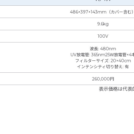
486×397×143mm（カバー含む
9.6kg
100V
波長
:
480nm
UV放電管
:
365nm25Ｗ放電管×4
フィルターサイズ
:
20×40cm
インテンシティ切り替え
:
有
260,000円
表示価格は代表