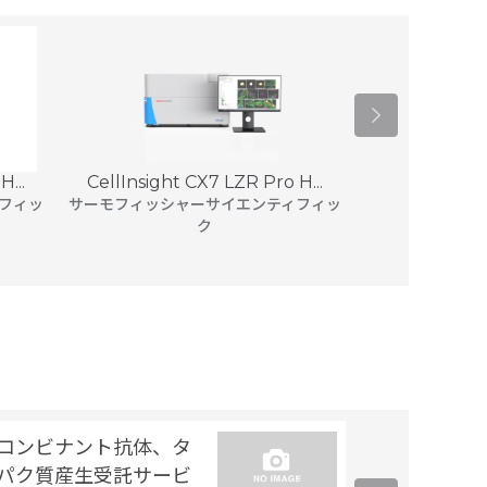
...
CellInsight CX7 LZR Pro H...
Amersham™
8
フィッ
サーモフィッシャーサイエンティフィッ
C
ク
7,246
コンビナント抗体、タ
非標識（ラベ
パク質産生受託サービ
プロテオミク