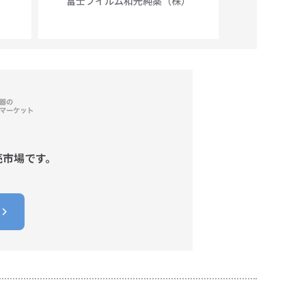
富士フイルム和光純薬（株）
富士フイル
売市場です。