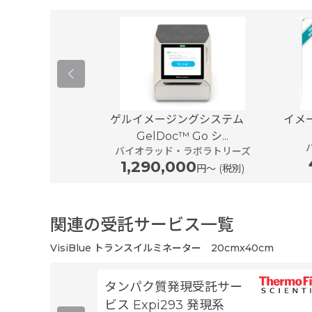
nGaAs検出器
ゲルイメージングシステム
イメー
ノロジーLtd
GelDoc™ Go シ...
バイオラッド・ラボラトリーズ
1,290,000
円〜 (税別)
関連の受託サービス一覧
VisiBlue トランスイルミネーター 20cmx40cm
タンパク質発現受託サー
ビス Expi293 発現系