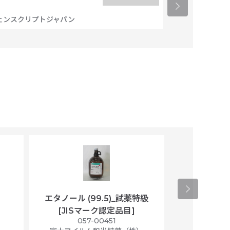
メディカル・プ
250,000
円
ェンスクリプトジャパン
エタノール (99.5)_試薬特級
アセトニトリ
[JISマーク認定品目]
マト
）
057-00451
01