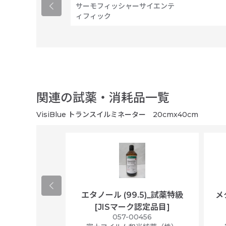
サーモフィッシャーサイエンテ
ィフィック
関連の試薬・消耗品一覧
VisiBlue トランスイルミネーター 20cmx40cm
ological
エタノール (99.5)_試薬特級
メ
per/plastic
[JISマーク認定品目]
ally wrapped,
057-00456
f 100