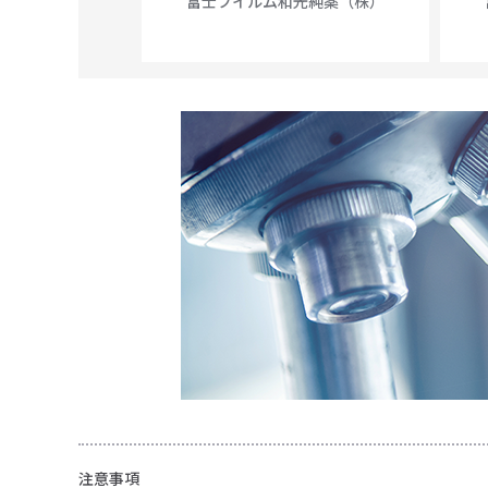
富士フイルム和光純薬（株）
56N
 Scientific
注意事項