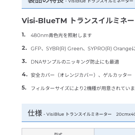
-
VisiBlue トランスイルミネーター
Visi-BlueTM トランスイルミネ
480nm青色光を照射します
GFP、SYBR(R) Green、SYPRO(R) Ora
DNAサンプルのニッキング防止にも最適
安全カバー（オレンジカバー）、ゲルカッター（G
フィルターサイズにより2機種が用意されていま
仕様
-
VisiBlue トランスイルミネーター 20cmx4
型式