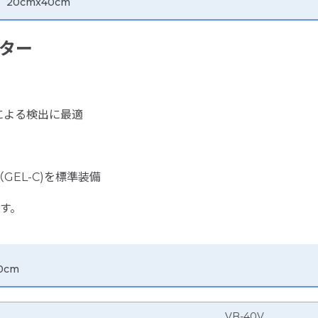
 20cmx40cm
ーター
ngeによる検出に最適
EL-C)を標準装備
す。
0cm
VB-40V