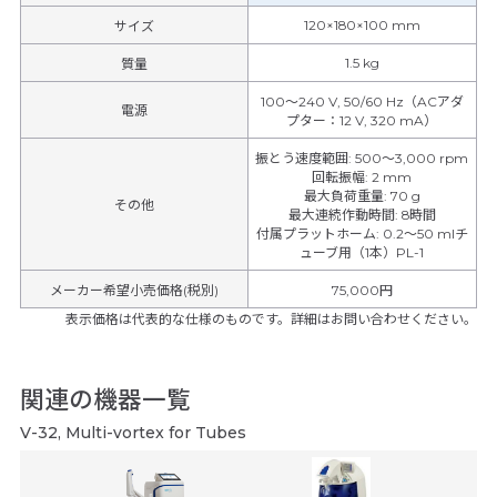
120×180×100 mm
サイズ
1.5 kg
質量
100～240 V, 50/60 Hz（ACアダ
電源
プター：12 V, 320 mA）
振とう速度範囲
:
500～3,000 rpm
回転振幅
:
2 mm
最大負荷重量
:
70 g
その他
最大連続作動時間
:
8時間
付属プラットホーム
:
0.2～50 mlチ
ューブ用（1本）PL-1
メーカー希望小売価格(税別)
75,000円
表示価格は代表的な仕様のものです。詳細はお問い合わせください。
関連の機器一覧
V-32, Multi-vortex for Tubes