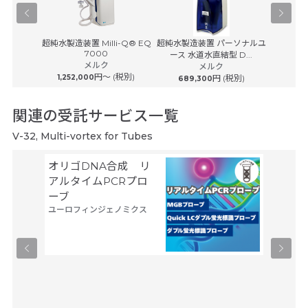
-100
超純水製造装置 Milli-Q® EQ
超純水製造装置 パーソナルユ
超純水製
7000
ース 水道水直結型 D...
ース 
メルク
(税別)
メルク
円〜 (税別)
1,252,000
円 (税別)
689,300
869
関連の受託サービス一覧
V-32, Multi-vortex for Tubes
オリゴDNA合成 リ
空間ト
アルタイムPCRプロ
トーム解
ーブ
Trans
ユーロフィンジェノミクス
タカラバ