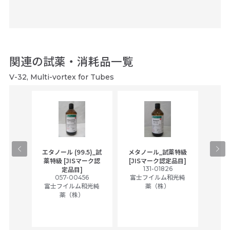
関連の試薬・消耗品一覧
V-32, Multi-vortex for Tubes
gical
エタノール (99.5)_試
メタノール_試薬特級
アセ
,
薬特級 [JISマーク認
[JISマーク認定品目]
tic
131-01826
富士
定品目]
ually
057-00456
富士フイルム和光純
ck of
富士フイルム和光純
薬（株）
薬（株）
her
c