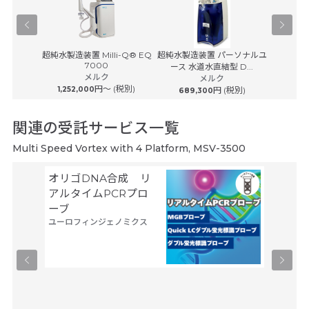
-100
超純水製造装置 Milli-Q® EQ
超純水製造装置 パーソナルユ
超純水製
7000
ース 水道水直結型 D...
ース 
メルク
(税別)
メルク
円〜 (税別)
1,252,000
円 (税別)
689,300
869
関連の受託サービス一覧
Multi Speed Vortex with 4 Platform, MSV-3500
オリゴDNA合成 リ
空間ト
アルタイムPCRプロ
トーム解
ーブ
Trans
ユーロフィンジェノミクス
タカラバ