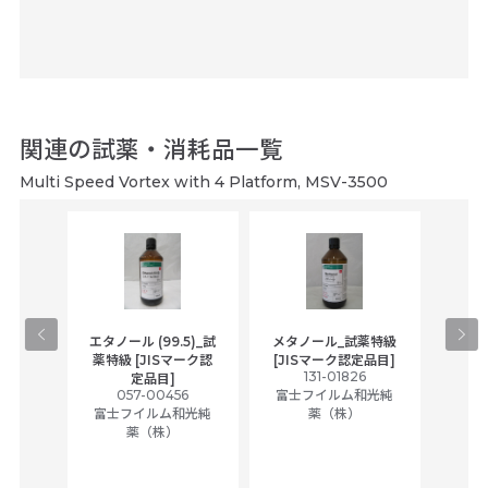
関連の試薬・消耗品一覧
Multi Speed Vortex with 4 Platform, MSV-3500
gical
エタノール (99.5)_試
メタノール_試薬特級
アセ
,
薬特級 [JISマーク認
[JISマーク認定品目]
tic
131-01826
富士
定品目]
ually
057-00456
富士フイルム和光純
ck of
富士フイルム和光純
薬（株）
薬（株）
her
c