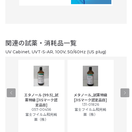
関連の試薬・消耗品一覧
UV Cabinet, UVT-S-AR, 100V, 50/60Hz (US plug)
gical
エタノール (99.5)_試
メタノール_試薬特級
アセ
,
薬特級 [JISマーク認
[JISマーク認定品目]
tic
131-01826
富士
定品目]
ually
057-00456
富士フイルム和光純
ck of
富士フイルム和光純
薬（株）
薬（株）
her
c