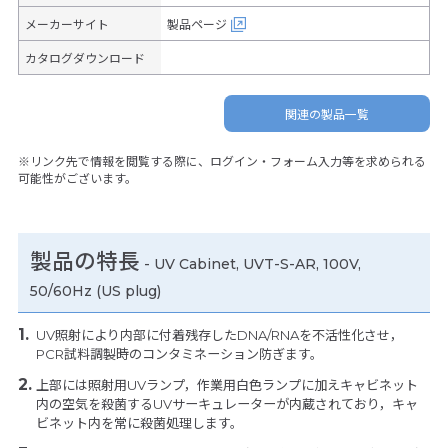
メーカーサイト
製品ページ
カタログダウンロード
関連の製品一覧
※リンク先で情報を閲覧する際に、ログイン・フォーム入力等を求められる
可能性がございます。
製品の特長
-
UV Cabinet, UVT-S-AR, 100V,
50/60Hz (US plug)
UV照射により内部に付着残存したDNA/RNAを不活性化させ，
PCR試料調製時のコンタミネーション防ぎます。
上部には照射用UVランプ，作業用白色ランプに加えキャビネット
内の空気を殺菌するUVサーキュレーターが内蔵されており，キャ
ビネット内を常に殺菌処理します。