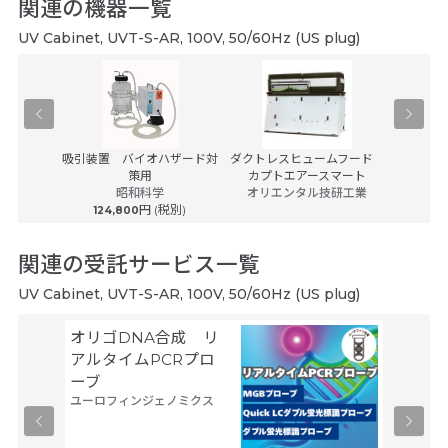
関連の機器一覧
UV Cabinet, UVT-S-AR, 100V, 50/60Hz (US plug)
クスVG-
吸引装置 バイオハザード対
ダクトレスヒュームフード
バイオロ
策用
カプトエアースマート
ビネット
ック
昭和科学
オリエンタル技研工業
(税別)
円 (税別)
124,800
1,85
関連の受託サービス一覧
UV Cabinet, UVT-S-AR, 100V, 50/60Hz (US plug)
オリゴDNA合成 リ
Gene
サーモフ
アルタイムPCRプロ
ティフィ
ーブ
ユーロフィンジェノミクス