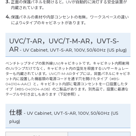
正面の保護パネルを開けると，UVが自動的に消灯する安全装置が
内蔵されています。
保護パネルの素材や内部コンセントの有無，ワークスペースの違い
により4タイプのキャビネットがあります。
UVC/T-AR，UVC/T-M-AR，UVT-S-
AR
- UV Cabinet, UVT-S-AR, 100V, 50/60Hz (US plug)
ベンチトップタイプの紫外線(UV)キャビネットです。キャビネット内照射用
のUVランプだけでなく，キャビネット内の空気を殺菌するUVサーキュレー
ターも内蔵されています。UVC/T-M-ARタイプには，背面パネルにキャビネ
ット内に設置した機器類の電源コードを通す穴を開けたタイプ（#BS-
040104-AAC）と，キャビネット内部に電源コンセントを一口設置したタ
イプ（#BS-040104-A08）の二製品があります。別売品で，設置に最適な
テーブルや引き出しもあります（下記参照）。
仕様
-
UV Cabinet, UVT-S-AR, 100V, 50/60Hz (US
plug)