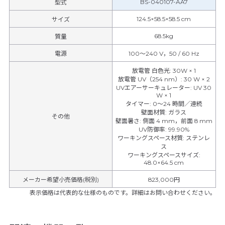
BS-040107-AA7
型式
124.5×58.5×58.5 cm
サイズ
68.5kg
質量
電源
100～240 V，50 / 60 Hz
放電管 白色光
:
30W × 1
放電管 UV（254 nm）
:
30 W × 2
UVエアーサーキュレーター
:
UV 30
W × 1
タイマー
:
0～24 時間／連続
壁面材質
:
ガラス
その他
壁面暑さ
:
側面 4 mm，前面 8 mm
UV防御率
:
99.90%
ワーキングスペース材質
:
ステンレ
ス
ワーキングスペースサイズ
:
48.0×64.5 cm
メーカー希望小売価格(税別)
823,000円
表示価格は代表的な仕様のものです。詳細はお問い合わせください。