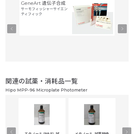
GeneArt 遺伝子合成
オリゴ
サーモフィッシャーサイエン
アルタ
ティフィック
ーブ
ユーロフ
関連の試薬・消耗品一覧
Hipo MPP-96 Microplate Photometer
gical
エタノール (99.5)_試
メタノール_試薬特級
アセ