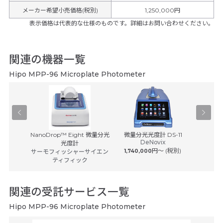
メーカー希望小売価格(税別)
1,250,000円
表示価格は代表的な仕様のものです。詳細はお問い合わせください。
関連の機器一覧
Hipo MPP-96 Microplate Photometer
ートリーダ
NanoDrop™ Eight 微量分光
微量分光光度計 DS-11
GENESY
DeNovix
9...
光度計
ologies
円〜 (税別)
サーモフィッシャーサイエン
1,740,000
サーモフ
ティフィック
関連の受託サービス一覧
Hipo MPP-96 Microplate Photometer