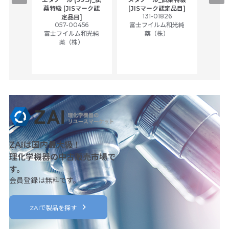
,
薬特級 [JISマーク認
[JISマーク認定品目]
tic
131-01826
富士
定品目]
ually
057-00456
富士フイルム和光純
ck of
富士フイルム和光純
薬（株）
薬（株）
her
c
ZAIは国内最大級！
理化学機器の中古販売市場で
す。
会員登録は無料です。
ZAIで製品を探す