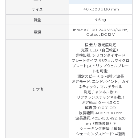
140 х 300 х 130 mm
サイズ
4.6 kg
質量
Input AC 100–240 V 50/60 Hz,
電源
Output DC 12 V
検出法
:
吸光度測定
光源
:
LED（自己較正）
光検知器
:
シリコンダイオード
プレートタイプ
:
96ウェルマイクロ
プレート(ストリップウェルプレー
トも可能)
測定スピード
:
5～8秒／波長
測定モード
:
エンドポイント，カイ
ネティック，マルチラベル
その他
測定チャンネル数
:
8
リファレンスチャンネル数
:
1
測定範囲
:
0 ～ 4.3 OD
解像度
:
0.001 OD
波長範囲
:
400～700 nm
波長選択
:
405, 450, 492, 620
nm（標準装備）＊
シェーキング振幅
:
4種類
シェーキングスピード
:
4種類