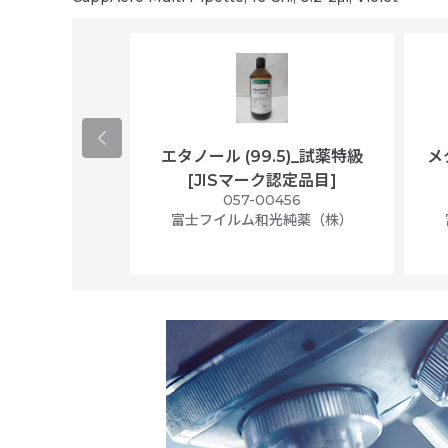
ological
エタノール (99.5)_試薬特級
メ
per/plastic
[JISマーク認定品目]
ally wrapped,
057-00456
f 100
富士フイルム和光純薬（株）
56N
 Scientific