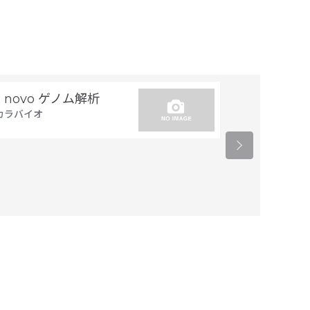
e novo ゲノム解析
トランスジー
カラバイオ
置同定
タカラバイオ