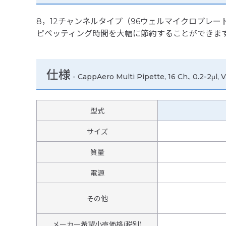
8，12チャンネルタイプ（96ウェルマイクロプレー
ピペッティング時間を大幅に節約することができま
仕様
-
CappAero Multi Pipette, 16 Ch., 0.2-2μl, V
型式
サイズ
質量
電源
その他
メーカー希望小売価格(税別)