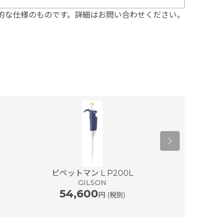
的な仕様のものです。詳細はお問い合わせください。
ピペットマン L P200L
ピペットマン
GILSON
G
54,600
54,6
円 (税別)