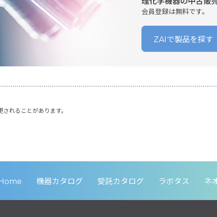
理化学機器の中古販
会員登録は無料です。
ZAIで製品を探す
更されることがあります。
Home
機器カタログ
受託カタログ
ラボタス
ネ