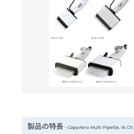
製品の特長
-
CappAero Multi Pipette, 16 Ch., 