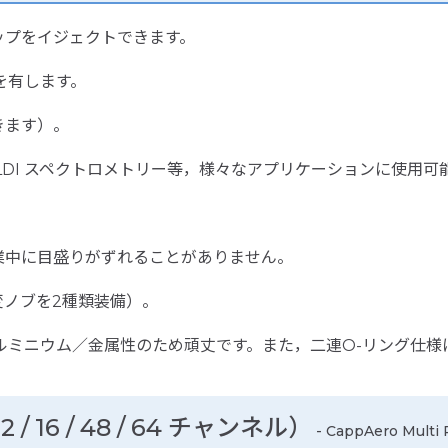
ップをイジェクトできます。
）を有します。
きます）。
ALDI スペクトロメトリー等，様々なアプリケーションに使用可
業中に目盛りがずれることがありません。
変ノブを2種類装備）。
はアルミニウム／金属性のため頑丈です。また，二連O-リング仕
 16 / 48 / 64 チャンネル）
- CappAero Multi Pi