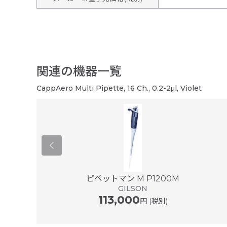
関連の機器一覧
CappAero Multi Pipette, 16 Ch., 0.2-2μl, Violet
er ® plus ...
ピペットマン M P1200M
ドルフ
GILSON
113,000
円 (税別)