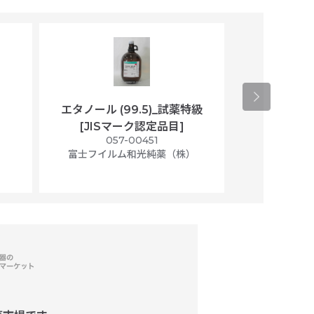
エタノール (99.5)_試薬特級
アセトニトリ
[JISマーク認定品目]
マト
）
057-00451
01
富士フイルム和光純薬（株）
富士フイル