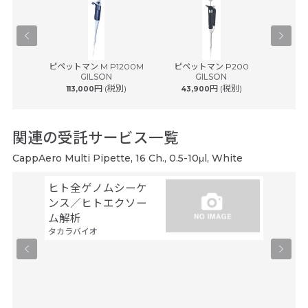
® plus ...
ピペットマン M P1200M
ピペットマン P200
ピペッ
ルフ
GILSON
GILSON
円 (税別)
円 (税別)
113,000
43,900
43
関連の受託サービス一覧
CappAero Multi Pipette, 16 Ch., 0.5-10μl, White
ヒト全ゲノムシーケ
シーケ
ンス／ヒトエクソー
解析
ファスマ
ム解析
タカラバイオ