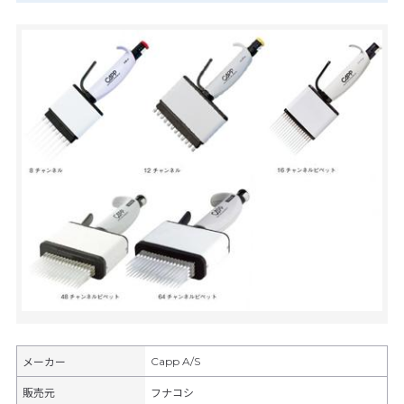
Capp A/S
メーカー
販売元
フナコシ