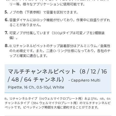
リー等，様々なアプリケーションに使用可能です。
ノブの色（下表参照）で容量を区別できます。
容量ダイヤルにはロック機能が付いており，作業中に目盛りがずれ
ることがありません。
可変ノブが付属しています（300μlタイプは可変ノブを2種類装
備）。
8, 12チャンネルピペットのチップ装着部分はアルミニウム／金属性
のため頑丈です。また，二連O-リング仕様になっており，各社のチ
ップと確実に適合します。
マルチチャンネルピペット（8 / 12 / 16
/ 48 / 64 チャンネル）
- CappAero Multi
Pipette, 16 Ch., 0.5-10μl, White
8，12チャンネルタイプ（96ウェルマイクロプレート用）および16，48，64
チャンネルタイプ（384 ウェルマイクロプレート用）のマルチチャンネルピ
ペットです。ピペッティング時間を大幅に節約することができます。