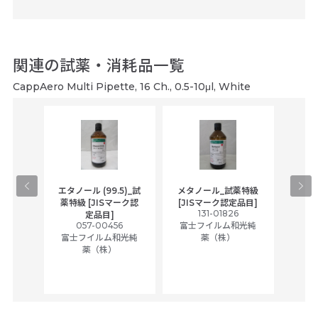
関連の試薬・消耗品一覧
CappAero Multi Pipette, 16 Ch., 0.5-10μl, White
gical
エタノール (99.5)_試
メタノール_試薬特級
アセ
,
薬特級 [JISマーク認
[JISマーク認定品目]
tic
131-01826
富士
定品目]
ually
057-00456
富士フイルム和光純
ck of
富士フイルム和光純
薬（株）
薬（株）
her
c