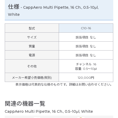
仕様
-
CappAero Multi Pipette, 16 Ch., 0.5-10μl,
White
C10-16
型式
サイズ
該当項目: なし
質量
該当項目: なし
電源
該当項目: なし
チャンネル
:
16
その他
容量
:
0.5～10μl
メーカー希望小売価格(税別)
120,000円
表示価格は代表的な仕様のものです。詳細はお問い合わせください。
関連の機器一覧
CappAero Multi Pipette, 16 Ch., 0.5-10μl, White