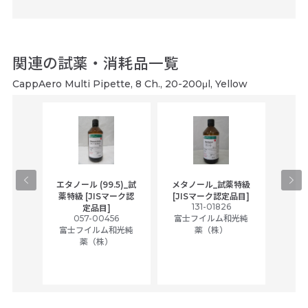
関連の試薬・消耗品一覧
CappAero Multi Pipette, 8 Ch., 20-200μl, Yellow
gical
エタノール (99.5)_試
メタノール_試薬特級
アセ
,
薬特級 [JISマーク認
[JISマーク認定品目]
tic
131-01826
富士
定品目]
ually
057-00456
富士フイルム和光純
ck of
富士フイルム和光純
薬（株）
薬（株）
her
c