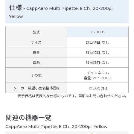
仕様
-
CappAero Multi Pipette, 8 Ch., 20-200μl,
Yellow
C200-8
型式
サイズ
該当項目: なし
質量
該当項目: なし
電源
該当項目: なし
チャンネル
:
8
その他
容量
:
20～200μl
メーカー希望小売価格(税別)
105,000円
表示価格は代表的な仕様のものです。詳細はお問い合わせください。
関連の機器一覧
CappAero Multi Pipette, 8 Ch., 20-200μl, Yellow