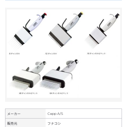
Capp A/S
メーカー
販売元
フナコシ