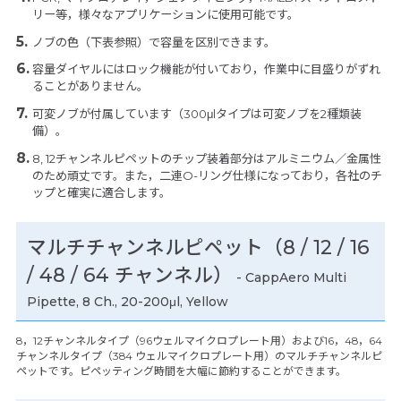
リー等，様々なアプリケーションに使用可能です。
ノブの色（下表参照）で容量を区別できます。
容量ダイヤルにはロック機能が付いており，作業中に目盛りがずれ
ることがありません。
可変ノブが付属しています（300μlタイプは可変ノブを2種類装
備）。
8, 12チャンネルピペットのチップ装着部分はアルミニウム／金属性
のため頑丈です。また，二連O-リング仕様になっており，各社のチ
ップと確実に適合します。
マルチチャンネルピペット（8 / 12 / 16
/ 48 / 64 チャンネル）
- CappAero Multi
Pipette, 8 Ch., 20-200μl, Yellow
8，12チャンネルタイプ（96ウェルマイクロプレート用）および16，48，64
チャンネルタイプ（384 ウェルマイクロプレート用）のマルチチャンネルピ
ペットです。ピペッティング時間を大幅に節約することができます。