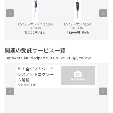
® plus ...
ピペットマン M P1200M
ピペットマン P200
ピペッ
ルフ
GILSON
GILSON
円 (税別)
円 (税別)
113,000
43,900
43
関連の受託サービス一覧
CappAero Multi Pipette, 8 Ch., 20-200μl, Yellow
ヒト全ゲノムシーケ
シーケ
ンス／ヒトエクソー
解析
ファスマ
ム解析
タカラバイオ