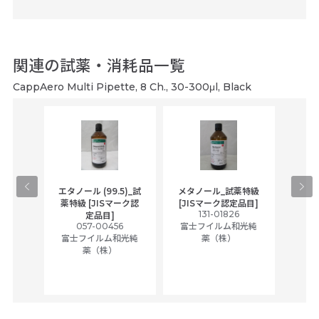
関連の試薬・消耗品一覧
CappAero Multi Pipette, 8 Ch., 30-300μl, Black
gical
エタノール (99.5)_試
メタノール_試薬特級
アセ
,
薬特級 [JISマーク認
[JISマーク認定品目]
tic
131-01826
富士
定品目]
ually
057-00456
富士フイルム和光純
ck of
富士フイルム和光純
薬（株）
薬（株）
her
c