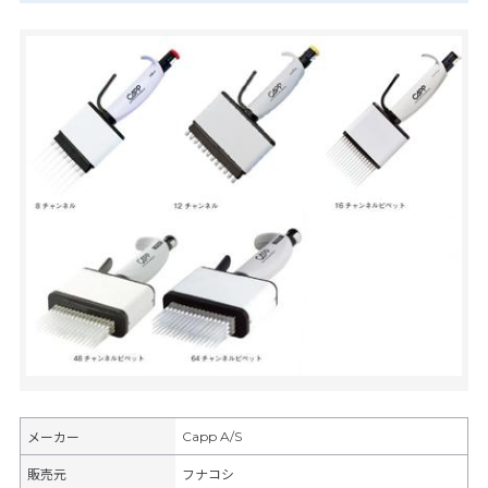
Capp A/S
メーカー
販売元
フナコシ