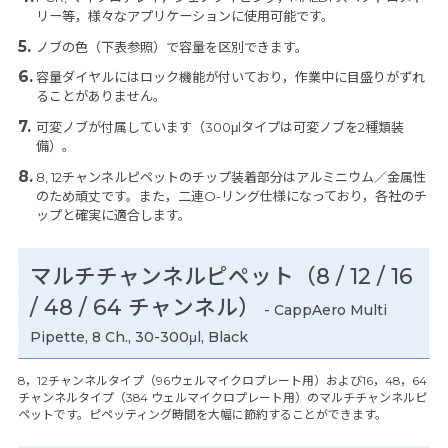
リー等，様々なアプリケーションに使用可能です。
ノブの色（下表参照）で容量を区別できます。
容量ダイヤルにはロック機能が付いており，作業中に目盛りがずれ
ることがありません。
可変ノブが付属しています（300μlタイプは可変ノブを2種類装
備）。
8, 12チャンネルピペットのチップ装着部分はアルミニウム／金属性
のため頑丈です。また，二連O-リング仕様になっており，各社のチ
ップと確実に適合します。
マルチチャンネルピペット（8 / 12 / 16
/ 48 / 64 チャンネル）
- CappAero Multi
Pipette, 8 Ch., 30-300μl, Black
8，12チャンネルタイプ（96ウェルマイクロプレート用）および16，48，64
チャンネルタイプ（384 ウェルマイクロプレート用）のマルチチャンネルピ
ペットです。ピペッティング時間を大幅に節約することができます。