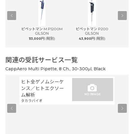
® plus ...
ピペットマン M P1200M
ピペットマン P200
ピペッ
ルフ
GILSON
GILSON
円 (税別)
円 (税別)
113,000
43,900
43
関連の受託サービス一覧
CappAero Multi Pipette, 8 Ch., 30-300μl, Black
ヒト全ゲノムシーケ
シーケ
ンス／ヒトエクソー
解析
ファスマ
ム解析
タカラバイオ