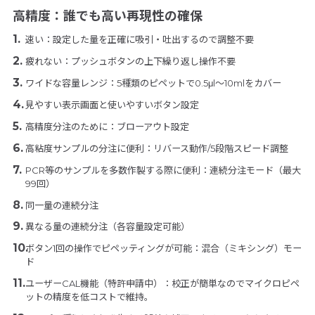
高精度：誰でも高い再現性の確保
速い：設定した量を正確に吸引・吐出するので調整不要
疲れない：プッシュボタンの上下繰り返し操作不要
ワイドな容量レンジ：5種類のピペットで0.5μl～10mlをカバー
見やすい表示画面と使いやすいボタン設定
高精度分注のために：ブローアウト設定
高粘度サンプルの分注に便利：リバース動作/5段階スピード調整
PCR等のサンプルを多数作製する際に便利：連続分注モード（最大
99回）
同一量の連続分注
異なる量の連続分注（各容量設定可能）
ボタン1回の操作でピペッティングが可能：混合（ミキシング）モー
ド
ユーザーCAL機能（特許申請中）：校正が簡単なのでマイクロピペ
ットの精度を低コストで維持。