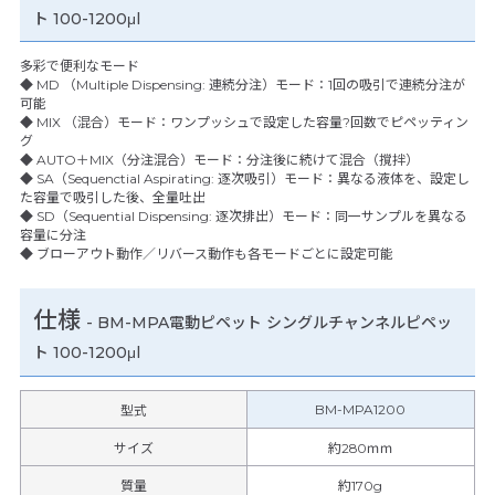
ト 100-1200μl
多彩で便利なモード
◆ MD （Multiple Dispensing: 連続分注）モード：1回の吸引で連続分注が
可能
◆ MIX （混合）モード：ワンプッシュで設定した容量?回数でピペッティン
グ
◆ AUTO＋MIX（分注混合）モード：分注後に続けて混合（撹拌）
◆ SA（Sequenctial Aspirating: 逐次吸引）モード：異なる液体を、設定し
た容量で吸引した後、全量吐出
◆ SD（Sequential Dispensing: 逐次排出）モード：同一サンプルを異なる
容量に分注
◆ ブローアウト動作／リバース動作も各モードごとに設定可能
仕様
-
BM-MPA電動ピペット シングルチャンネルピペッ
ト 100-1200μl
BM-MPA1200
型式
サイズ
約280ｍｍ
質量
約170g