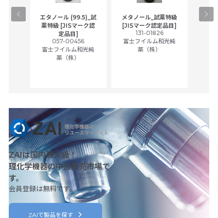
gical
エタノール (99.5)_試
メタノール_試薬特級
アセ
,
薬特級 [JISマーク認
[JISマーク認定品目]
tic
131-01826
富士
定品目]
ually
057-00456
富士フイルム和光純
ck of
富士フイルム和光純
薬（株）
薬（株）
her
c
ZAIは国内最大級！
理化学機器の中古販売市場で
す。
会員登録は無料です。
ZAIで製品を探す