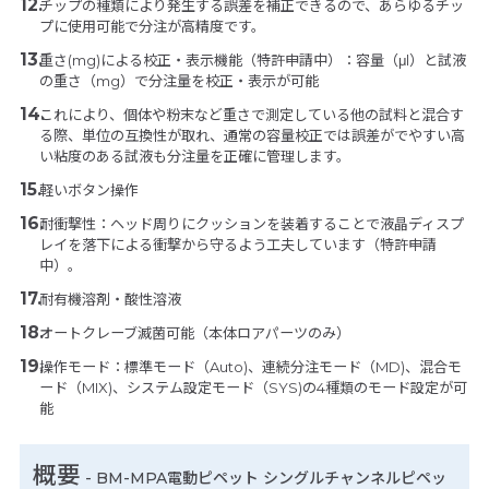
チップの種類により発生する誤差を補正できるので、あらゆるチッ
プに使用可能で分注が高精度です。
重さ(mg)による校正・表示機能（特許申請中）：容量（μl）と試液
の重さ（mg）で分注量を校正・表示が可能
これにより、個体や粉末など重さで測定している他の試料と混合す
る際、単位の互換性が取れ、通常の容量校正では誤差がでやすい高
い粘度のある試液も分注量を正確に管理します。
軽いボタン操作
耐衝撃性：ヘッド周りにクッションを装着することで液晶ディスプ
レイを落下による衝撃から守るよう工夫しています（特許申請
中）。
耐有機溶剤・酸性溶液
オートクレーブ滅菌可能（本体ロアパーツのみ）
操作モード：標準モード（Auto)、連続分注モード（MD)、混合モ
ード（MIX)、システム設定モード（SYS)の4種類のモード設定が可
能
概要
- BM-MPA電動ピペット シングルチャンネルピペッ