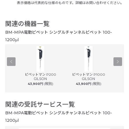
表示価格は代表的な仕様のものです。詳細はお問い合わせください。
関連の機器一覧
BM-MPA電動ピペット シングルチャンネルピペット 100-
1200μl
® plus ...
ピペットマン P200
ピペットマン P1000
ピペット
ルフ
GILSON
GILSON
円 (税別)
円 (税別)
43,900
43,900
54
関連の受託サービス一覧
BM-MPA電動ピペット シングルチャンネルピペット 100-
1200μl