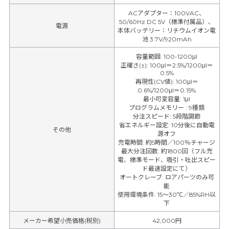
ACアダプター：100VAC、
50/60Hz DC 5V（標準付属品）、
電源
本体バッテリー：リチウムイオン電
池 3.7V/920mAh
容量範囲
:
100-1200μl
正確さ(±)
:
100μl＝2.5%/1200μl＝
0.5%
再現性(CV値)
:
100μl＝
0.6%/1200μl＝0.15%
最小可変容量
:
1μl
プログラムメモリー
:
9種類
分注スピード
:
5段階調節
省エネルギー設定
:
10分後に自動電
その他
源オフ
充電時間
:
約5時間／100％チャージ
最大分注回数
:
約1800回（フル充
電、標準モード、吸引・吐出スピー
ド最速設定にて）
オートクレーブ
:
ロアパーツのみ可
能
使用環境条件
:
15～30℃／85%RH以
下
メーカー希望小売価格(税別)
42,000円