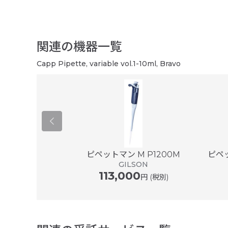
関連の機器一覧
Capp Pipette, variable vol.1-10ml, Bravo
er ® plus ...
ピペットマン M P1200M
ピペッ
ドルフ
GILSON
113,000
円 (税別)