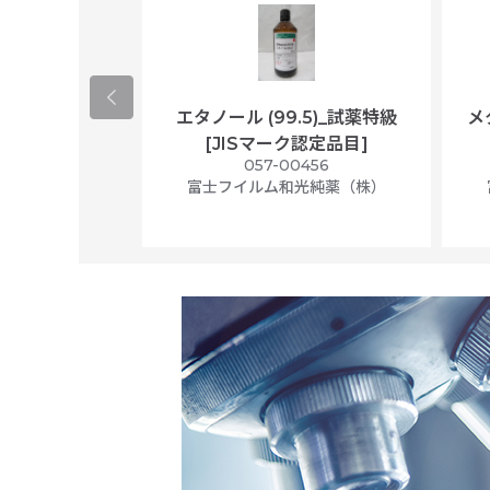
ological
エタノール (99.5)_試薬特級
メ
per/plastic
[JISマーク認定品目]
ally wrapped,
057-00456
f 100
富士フイルム和光純薬（株）
56N
 Scientific