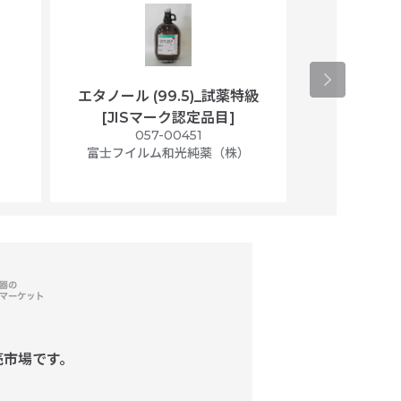
エタノール (99.5)_試薬特級
アセトニトリ
[JISマーク認定品目]
マト
）
057-00451
01
富士フイルム和光純薬（株）
富士フイル
売市場です。