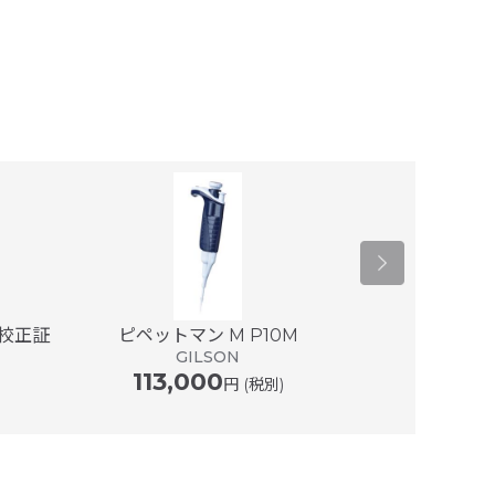
(校正証
ピペットマン M P10M
ピペットマン M 
GILSON
113,000
G
円 (税別)
118,