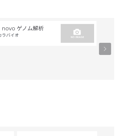
e novo ゲノム解析
トランスジー
カラバイオ
置同定
タカラバイオ