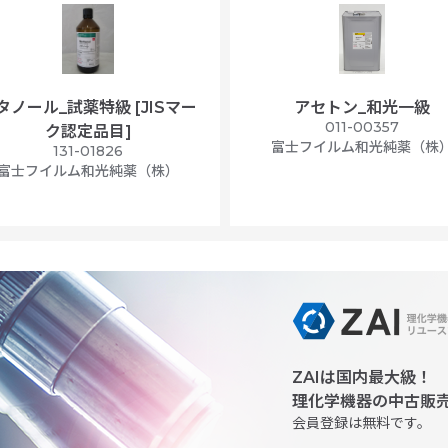
タノール_試薬特級 [JISマー
アセトン_和光一級
011-00357
ク認定品目]
富士フイルム和光純薬（株
131-01826
富士フイルム和光純薬（株）
ZAIは国内最大級！
理化学機器の中古販
会員登録は無料です。