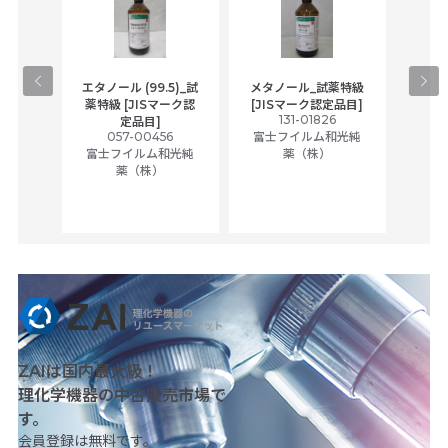
gical
エタノール (99.5)_試
メタノール_試薬特級
アセ
,
薬特級 [JISマーク認
[JISマーク認定品目]
tic
131-01826
富士
定品目]
ually
057-00456
富士フイルム和光純
ck of
富士フイルム和光純
薬（株）
薬（株）
her
c
ZAIは国内最大級！
理化学機器の中古販売市場で
す。
会員登録は無料です。