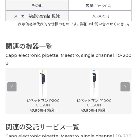
その他
容量
:
10～200μl
メーカー希望小売価格(税別)
106,000円
表示価格は代表的な仕様のものです。詳細はお問い合わせください。
関連の機器一覧
Capp electronic pipette, Maestro, single channel, 10-200
ul
TRIMAN
ピペットマン P200
ピペットマン P1000
ピペット
GILSON
GILSON
税別)
円 (税別)
円 (税別)
43,900
43,900
54
関連の受託サービス一覧
Capp electronic pipette, Maestro, single channel, 10-200