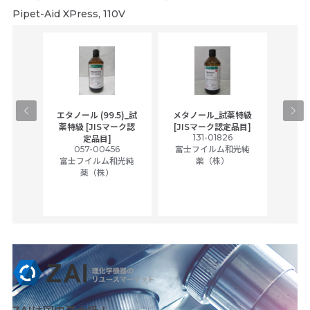
Pipet-Aid XPress, 110V
gical
エタノール (99.5)_試
メタノール_試薬特級
アセ
,
薬特級 [JISマーク認
[JISマーク認定品目]
tic
131-01826
富士
定品目]
ually
057-00456
富士フイルム和光純
ck of
富士フイルム和光純
薬（株）
薬（株）
her
c