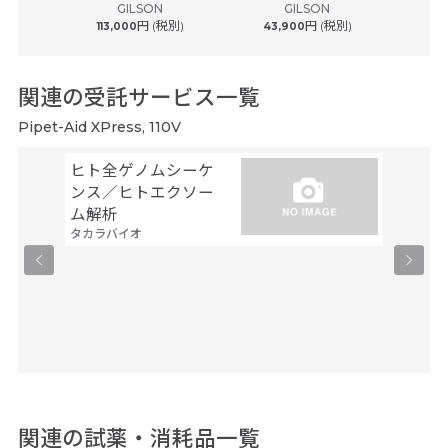
GILSON
GILSON
円 (税別)
円 (税別)
ルフ
113,000
43,900
43
関連の受託サービス一覧
Pipet-Aid XPress, 110V
ヒト全ゲノムシーケ
シーケ
ンス／ヒトエクソー
解析
ファスマ
ム解析
タカラバイオ
関連の試薬・消耗品一覧