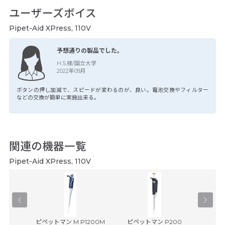
ユーザーズボイス
Pipet-Aid XPress, 110V
予想通りの製品でした。
H.S.様/国立大学
2022年09月
ボタンの押し加減で、スピードが変わるのが、良い。電池交換やフィルター
などの交換が簡単に実施出来る。
関連の機器一覧
Pipet-Aid XPress, 110V
.5mL /
ピペットマン M P1200M
ピペットマン P200
ピペッ