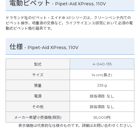
電動ピペット
- Pipet-Aid XPress, 110V
ドラモンド社のピペット・エイド® XPシリーズは，クリーンベンチ内での
ピペット操作，培養液の交換など，ライフサイエンス研究において必須の電
動式ピペット吸引器具です。
仕様
-
Pipet-Aid XPress, 110V
4-040-135
型式
サイズ
14 cm(長さ)
235 g
質量
電源
該当項目: なし
その他
該当項目
:
なし
メーカー希望小売価格(税別)
55,000円
表示価格は代表的な仕様のものです。詳細はお問い合わせください。