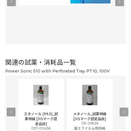
関連の試薬・消耗品一覧
Power Sonic 510 with Perforated Tray PT10, 100V
gical
エタノール (99.5)_試
メタノール_試薬特級
アセ
,
薬特級 [JISマーク認
[JISマーク認定品目]
tic
131-01826
富士
定品目]
ually
057-00456
富士フイルム和光純
ck of