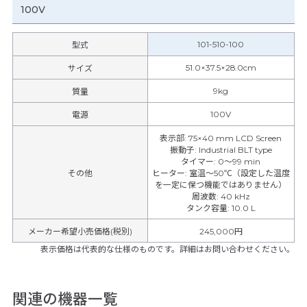
100V
101-510-100
型式
51.0×37.5×28.0cm
サイズ
9kg
質量
100V
電源
表示部
:
75×40 mm LCD Screen
振動子
:
Industrial BLT type
タイマー
:
0〜99 min
その他
ヒーター
:
室温〜50℃（設定した温度
を一定に保つ機能ではありません）
周波数
:
40 kHz
タンク容量
:
10.0 L
メーカー希望小売価格(税別)
245,000円
表示価格は代表的な仕様のものです。詳細はお問い合わせください。
関連の機器一覧