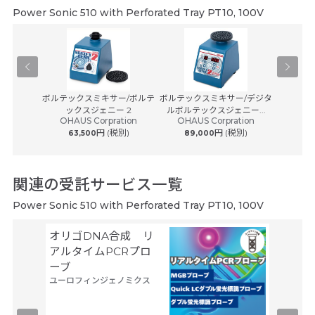
Power Sonic 510 with Perforated Tray PT10, 100V
-100
ボルテックスミキサー/ボルテ
ボルテックスミキサー/デジタ
ラボ用
ックスジェニー 2
ルボルテックスジェニー...
ブ
OHAUS Corpration
OHAUS Corpration
(税別)
円 (税別)
円 (税別)
63,500
89,000
1,08
関連の受託サービス一覧
Power Sonic 510 with Perforated Tray PT10, 100V
オリゴDNA合成 リ
空間ト
アルタイムPCRプロ
トーム解
ーブ
Trans
ユーロフィンジェノミクス
タカラバ