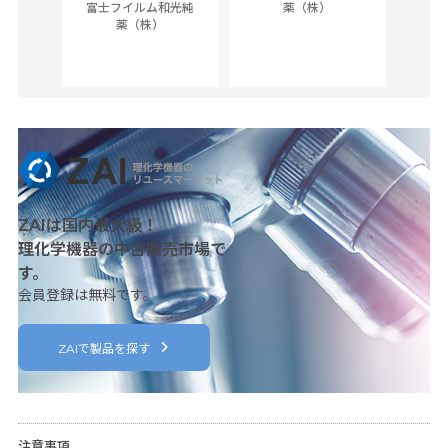
富士フイルム和光純
薬（株）
薬（株）
her
c
ZAIは国内最大級！
理化学機器の中古販売市場で
す。
会員登録は無料です。
ZAIで製品を探す
注意事項