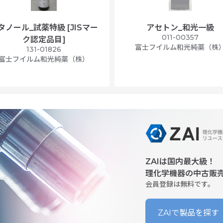
タノール_試薬特級 [JISマー
アセトン_和光一級
011-00357
ク認定品目]
富士フイルム和光純薬（株
131-01826
富士フイルム和光純薬（株）
ZAIは国内最大級！
理化学機器の中古販
会員登録は無料です。
ZAIで製品を探す