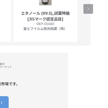
エタノール (99.5)_試薬特級
アセトニトリ
[JISマーク認定品目]
マト
）
057-00451
01
富士フイルム和光純薬（株）
富士フイル
売市場です。