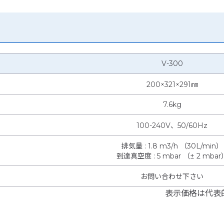
V-300
200×321×291㎜
7.6kg
100-240V、50/60Hz
排気量
:
1.8 m3/h （30L/min）
到達真空度
:
5 mbar （± 2 mbar
お問い合わせ下さい
表示価格は代表