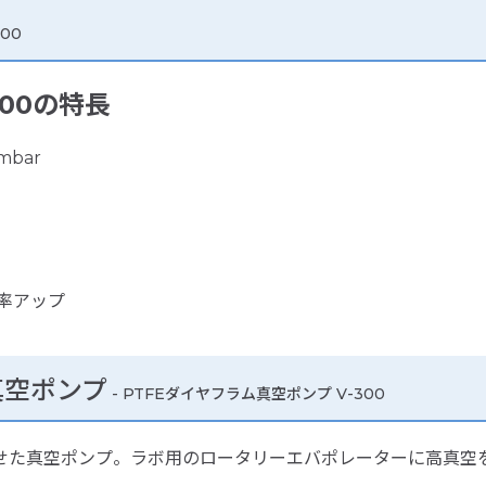
00
300の特長
bar
効率アップ
真空ポンプ
- PTFEダイヤフラム真空ポンプ V-300
せた真空ポンプ。ラボ用のロータリーエバポレーターに高真空