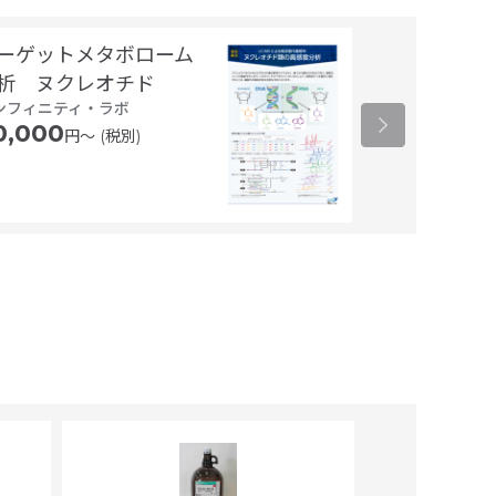
ーゲットメタボローム
ターゲットメ
析 ヌクレオチド
解析 ヌクレ
ンフィニティ・ラボ
酸塩基
0,000
円〜 (税別)
インフィニティ
60,000
円〜