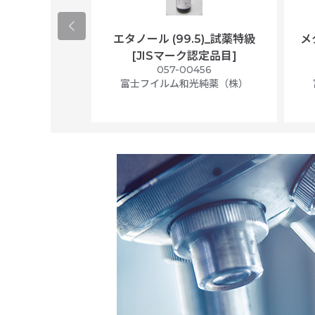
ological
エタノール (99.5)_試薬特級
メ
per/plastic
[JISマーク認定品目]
ally wrapped,
057-00456
f 100
富士フイルム和光純薬（株）
56N
 Scientific