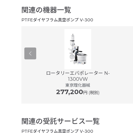
良い製品でした。
関連の機器一覧
使い勝手が良く、ブランド力があ
PTFEダイヤフラム真空ポンプ V-300
予想通りの製品でした。
特に不満なく、使いやすいです。
90/395Pro
ロータリーエバポレーター N-
1300VW
ュッヒ
東京理化器械
277,200
円 (税別)
関連の受託サービス一覧
PTFEダイヤフラム真空ポンプ V-300