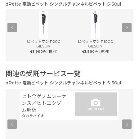
dPette 電動ピペット シングルチャンネルピペット 5-50μl
® plus ...
ピペットマン P200
ピペットマン P1000
ピペット
ルフ
GILSON
GILSON
円 (税別)
円 (税別)
43,900
43,900
54
関連の受託サービス一覧
dPette 電動ピペット シングルチャンネルピペット 5-50μl
ヒト全ゲノムシーケ
シーケ
ンス／ヒトエクソー
解析
ファスマ
ム解析
タカラバイオ