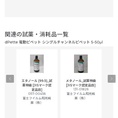
関連の試薬・消耗品一覧
dPette 電動ピペット シングルチャンネルピペット 5-50μl
gical
エタノール (99.5)_試
メタノール_試薬特級
アセ
,
薬特級 [JISマーク認
[JISマーク認定品目]
tic
131-01826
富士
定品目]
ually
057-00456
富士フイルム和光純
ck of
富士フイルム和光純
薬（株）
薬（株）
her
c