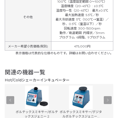
100℃（温度設定範囲 0～100℃）
温度精度（20-45℃）
:
±0.5℃
温度均一性（20-45℃）
:
最大±0.5℃
最大加熱速度
:
5.5℃／秒
その他
最大冷却速度
:
5℃（100℃→室温）／
秒、0.5℃（室温以下）／秒
回転速度
:
300-1500rpm
動作／軌道範囲
:
円環状／3mm
プログラム
:
6段階、9プログラム
メーカー希望小売価格(税別)
475,000円
表示価格は代表的な仕様のものです。詳細はお問い合わせください。
関連の機器一覧
Hot/Coldシェーカーインキュベーター
-100
ボルテックスミキサー/ボルテ
ボルテックスミキサー/デジタ
小型回
ックスジェニー 2
ルボルテックスジェニー...