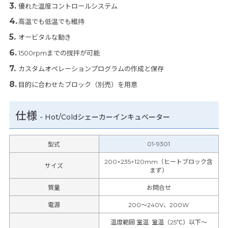
優れた温度コントロールシステム
高温でも低温でも維持
オービタルな動き
1500rpmまでの撹拌が可能
カスタムオペレーションプログラムの作成と保存
目的に合わせたブロック（別売）を用意
仕様
-
Hot/Coldシェーカーインキュベーター
01-9301
型式
200×235×120mm（ヒートブロック含
サイズ
まず）
質量
お問合せ
電源
200～240V、200W
温度範囲 室温
:
室温（25℃）以下～