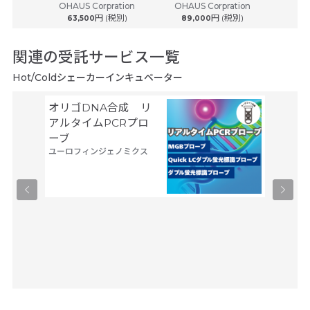
OHAUS Corpration
OHAUS Corpration
(税別)
円 (税別)
円 (税別)
63,500
89,000
150
関連の受託サービス一覧
Hot/Coldシェーカーインキュベーター
オリゴDNA合成 リ
空間ト
アルタイムPCRプロ
トーム解
ーブ
Trans
ユーロフィンジェノミクス
タカラバ