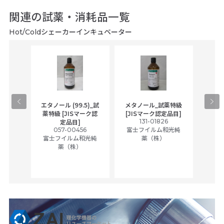
関連の試薬・消耗品一覧
Hot/Coldシェーカーインキュベーター
gical
エタノール (99.5)_試
メタノール_試薬特級
アセ
,
薬特級 [JISマーク認
[JISマーク認定品目]
tic
131-01826
富士
定品目]
ually
057-00456
富士フイルム和光純
ck of
富士フイルム和光純
薬（株）
薬（株）
her
c