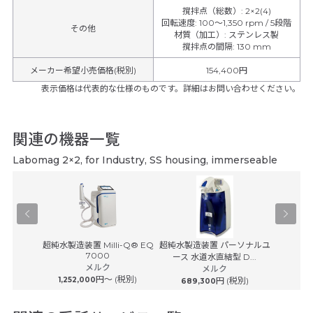
撹拌点（総数）
:
2×2(4)
回転速度
:
100～1,350 rpm / 5段階
その他
材質（加工）
:
ステンレス製
撹拌点の間隔
:
130 mm
メーカー希望小売価格(税別)
154,400円
表示価格は代表的な仕様のものです。詳細はお問い合わせください。
関連の機器一覧
Labomag 2×2, for Industry, SS housing, immerseable
-100
超純水製造装置 Milli-Q® EQ
超純水製造装置 パーソナルユ
超純水製
7000
ース 水道水直結型 D...
ース 
メルク
(税別)
メルク
円〜 (税別)
1,252,000
円 (税別)
689,300
869