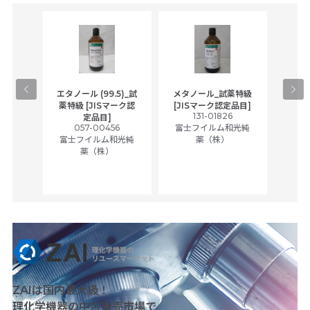
gical
エタノール (99.5)_試
メタノール_試薬特級
アセ
,
薬特級 [JISマーク認
[JISマーク認定品目]
tic
131-01826
富士
定品目]
ually
057-00456
富士フイルム和光純
ck of
富士フイルム和光純
薬（株）
薬（株）
her
c
ZAIは国内最大級！
理化学機器の中古販売市場で