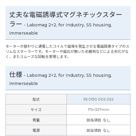
丈夫な電磁誘導式マグネチックスター
ラー
- Labomag 2×2, for Industry, SS housing,
immerseable
モーターの替わりに通電したコイルで磁場を発生させる電磁誘導タイプのス
リムなスターラーです。モーターや磁石が無いため磨耗などによる劣化がな
く，またスムーズな回転を実現します。
仕様
-
Labomag 2×2, for Industry, SS housing,
immerseable
95.0130.002.022
型式
175×327mm
サイズ
質量
該当項目: なし
電源
該当項目: なし