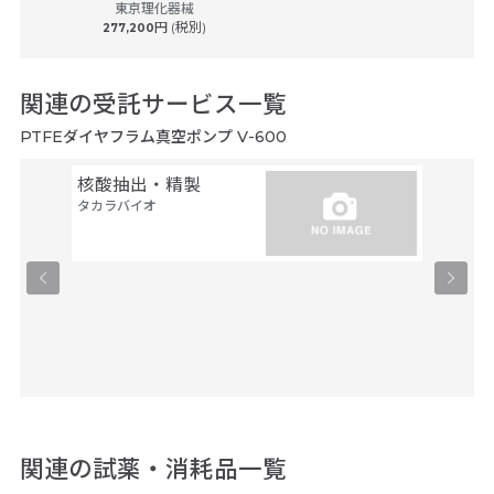
ヒ
東京理化器械
円 (税別)
277,200
関連の受託サービス一覧
PTFEダイヤフラム真空ポンプ V-600
核酸抽出・精製
ω S
タカラバイオ
物質の
析：メ
析）
ヒューマ
テクノロ
関連の試薬・消耗品一覧