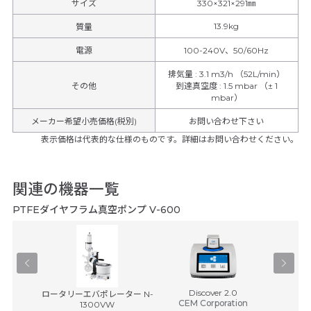
サイズ
330×321×291㎜
13.9kg
質量
電源
100-240V、50/60Hz
排気量
:
3.1 m3/h （52L/min）
その他
到達真空度
:
1.5 mbar （± 1
mbar）
メーカー希望小売価格(税別)
お問い合わせ下さい
表示価格は代表的な仕様のものです。詳細はお問い合わせください。
関連の機器一覧
PTFEダイヤフラム真空ポンプ V-600
Discover 2.0
 B-
ロータリーエバポレーター N-
全自動合
CEM Corporation
ro
1300VW
ーショ