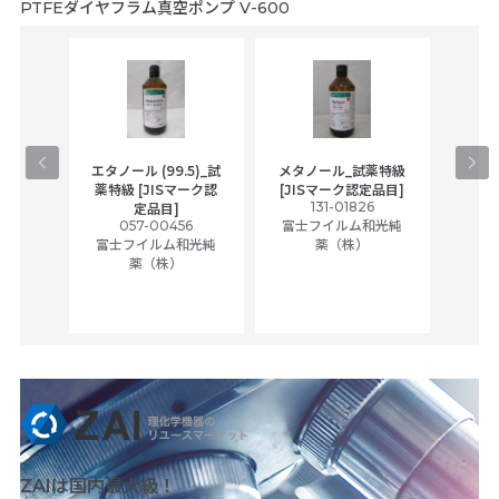
PTFEダイヤフラム真空ポンプ V-600
gical
エタノール (99.5)_試
メタノール_試薬特級
アセ
,
薬特級 [JISマーク認
[JISマーク認定品目]
tic
131-01826
富士
定品目]
ually
057-00456
富士フイルム和光純
ck of
富士フイルム和光純
薬（株）
薬（株）
her
c
ZAIは国内最大級！