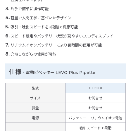
片手で簡単に操作可能
軽量で人間工学に基づいたデザイン
吸引・吐出スピードを8段階で調節可能
スピード設定やバッテリー状況が見やすいLCDディスプレイ
リチウムイオンバッテリーにより長時間の使用が可能
充電しながらの使用が可能
仕様
-
電動ピペッター LEVO Plus Pipette
01-2201
型式
サイズ
お問合せ
質量
お問合せ
電源
バッテリー： リチウムイオン電池
吸引スピード
:
8段階