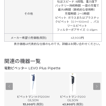
吐出スピード
:
8段階、重力落下
バッテリー持続時間
:
一度の充電で
最大8時間（断続的な使用時）
その他
充電時間
:
2～3時間
ピペット
:
ガラスまたはプラスチッ
クピペット（0.1～100ml）、パス
ツールピペット
フィルターポアサイズ
:
0.45μm
メーカー希望小売価格(税別)
43,900円
表示価格は代表的な仕様のものです。詳細はお問い合わせください。
関連の機器一覧
電動ピペッター LEVO Plus Pipette
.5mL /
ピペットマン M P1200M
ピペットマン P200
ピペッ
GILSON
GILSON
円 (税別)
円 (税別)
ルフ
113,000
43,900
43