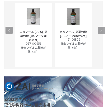
gical
エタノール (99.5)_試
メタノール_試薬特級
アセ
,
薬特級 [JISマーク認
[JISマーク認定品目]
tic
131-01826
富士
定品目]
ually
057-00456
富士フイルム和光純
ck of
富士フイルム和光純
薬（株）
薬（株）
her
c
ZAIは国内最大級！
理化学機器の中古販売市場で