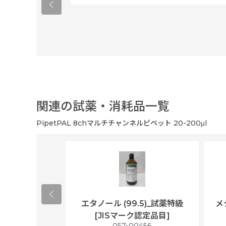
関連の試薬・消耗品一覧
PipetPAL 8chマルチチャンネルピペット 20-200μl
ological
エタノール (99.5)_試薬特級
メ
per/plastic
[JISマーク認定品目]
ally wrapped,
057-00456