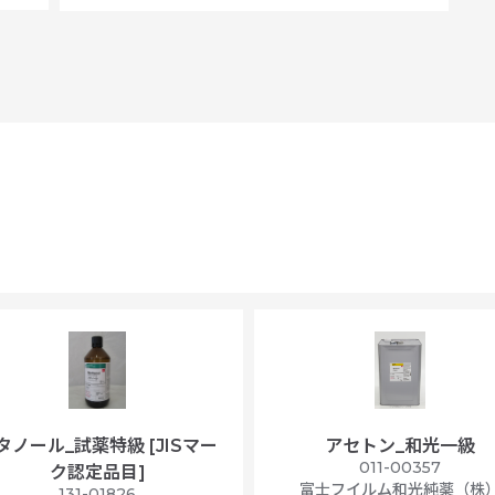
タノール_試薬特級 [JISマー
アセトン_和光一級
011-00357
ク認定品目]
富士フイルム和光純薬（株
131-01826