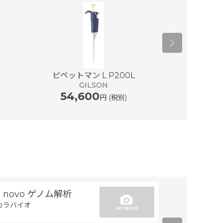
ピペットマン L P200L
ピペットマン
GILSON
G
54,600
54,6
円 (税別)
e novo ゲノム解析
トランスジー
カラバイオ
置同定
タカラバイオ