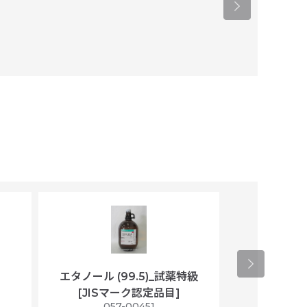
エタノール (99.5)_試薬特級
アセトニトリ
[JISマーク認定品目]
マト
）
057-00451
01