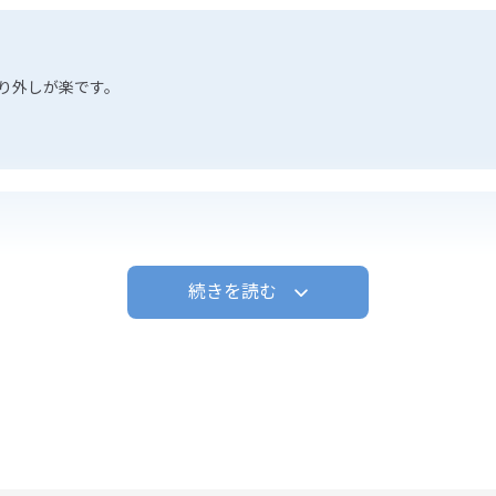
り外しが楽です。
く使い易い
続きを読む
分取可能なので、バイオ関連の研究には良い製品である。