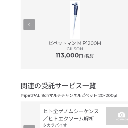
er ® plus ...
ピペットマン M P1200M
ドルフ
GILSON
113,000
円 (税別)
関連の受託サービス一覧
PipetPAL 8chマルチチャンネルピペット 20-200μl
ヒト全ゲノムシーケンス
／ヒトエクソーム解析
タカラバイオ