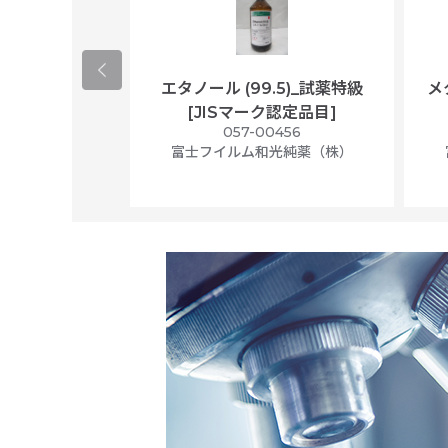
ological
エタノール (99.5)_試薬特級
メ
per/plastic
[JISマーク認定品目]
ally wrapped,
057-00456
f 100
富士フイルム和光純薬（株）
56N
 Scientific