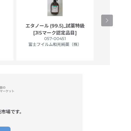
エタノール (99.5)_試薬特級
アセトニトリ
[JISマーク認定品目]
マト
）
057-00451
01
富士フイルム和光純薬（株）
富士フイル
売市場です。