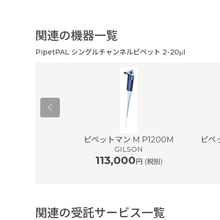
関連の機器一覧
PipetPAL シングルチャンネルピペット 2-20μl
er ® plus ...
ピペットマン M P1200M
ピペッ
ドルフ
GILSON
113,000
円 (税別)
関連の受託サービス一覧