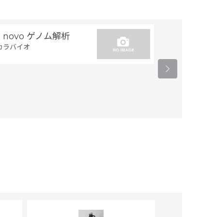
e novo ゲノム解析
トランスジー
カラバイオ
置同定
タカラバイオ