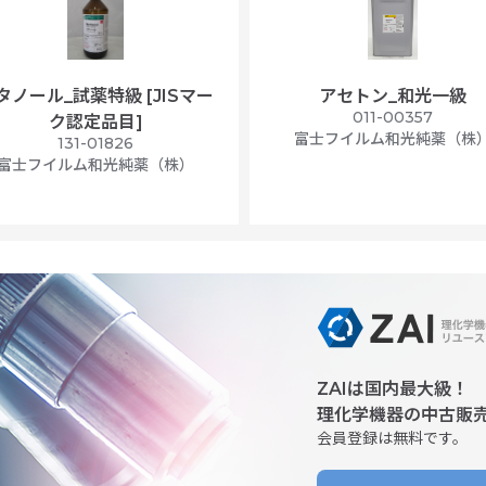
タノール_試薬特級 [JISマー
アセトン_和光一級
011-00357
ク認定品目]
富士フイルム和光純薬（株
131-01826
富士フイルム和光純薬（株）
ZAIは国内最大級！
理化学機器の中古販
会員登録は無料です。