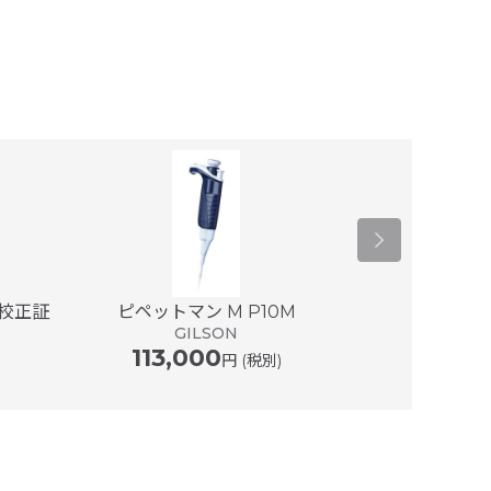
(校正証
ピペットマン M P10M
ピペットマン M 
GILSON
113,000
G
円 (税別)
118,