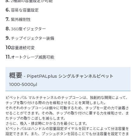
2種類の容量設定が可能
容易な容量設定
紫外線耐性
360度イジェクター
チップイジェクター装備
容量連続可変
オートクレーブ滅菌可能
概要
- PipetPALplus シングルチャンネルピペット
1000-5000μl
ピペットパル マルチチャンネルのチップコーンは、独創的な開発によって、
チップを取り付ける際の力を緩和させることを実現しました。
それぞれのチップコーンは個々に可動するため、チップを一定の力で装着さ
せることができます。その為、チップの取り付けに要する力を緩和させ、ま
たチップの取りこぼしを減らします。
さらに、吸入・排出時にかかる力を最小にします。
ピペットパルはハンドルの容量設定ダイヤルを回すことによって分注容量を
設定できます。また、プッシュボタンを回ることでも分注容量を設定できま