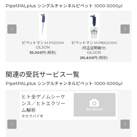
PipetPALplus シングルチャンネルピペット 1000-5000μl
® plus ...
ピペットマン M P1200M
ピペットマン M P8X200M
ピペットマ
ルフ
GILSON
(校正証明書付)
(
円 (税別)
GILSON
113,000
円 (税別)
210,600
242
関連の受託サービス一覧
PipetPALplus シングルチャンネルピペット 1000-5000μl
ヒト全ゲノムシーケ
シーケ
ンス／ヒトエクソー
解析
ファスマ
ム解析
タカラバイオ