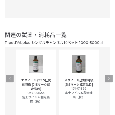
関連の試薬・消耗品一覧
PipetPALplus シングルチャンネルピペット 1000-5000μl
gical
エタノール (99.5)_試
メタノール_試薬特級
アセ
,
薬特級 [JISマーク認
[JISマーク認定品目]
tic
131-01826
富士
定品目]
ually
057-00456
富士フイルム和光純
ck of
富士フイルム和光純
薬（株）
薬（株）
her
c