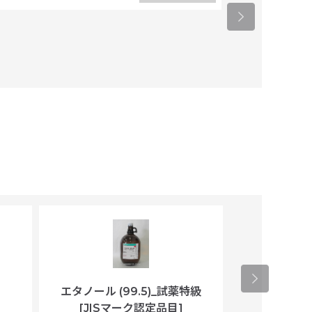
タカラバイオ
エタノール (99.5)_試薬特級
アセトニトリ
[JISマーク認定品目]
マト