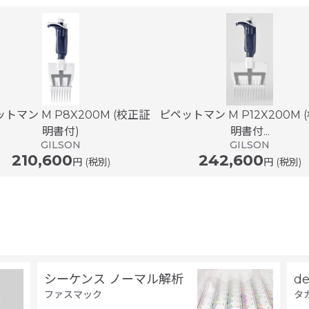
トマン M P8X200M (校正証
ピペットマン M P12X200M 
明書付)
明書付...
GILSON
GILSON
210,600
242,600
円 (税別)
円 (税別)
シーケンス ノーマル解析
d
ファスマック
タ