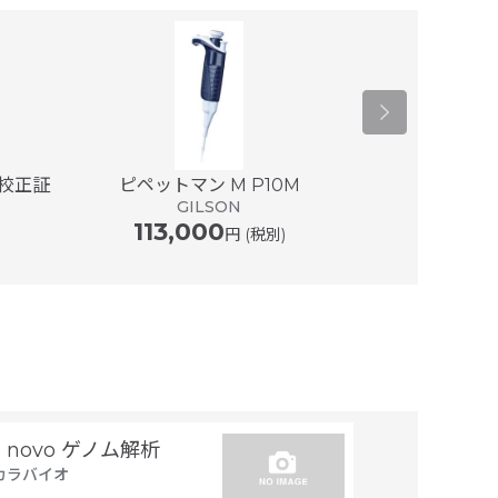
(校正証
ピペットマン M P10M
ピペットマン M 
GILSON
113,000
G
円 (税別)
118,
e novo ゲノム解析
トランスジー
カラバイオ
置同定