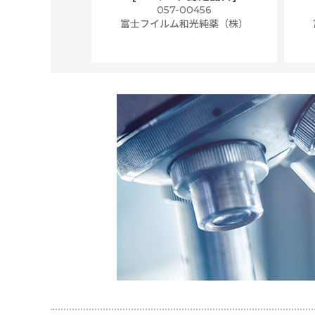
ally wrapped,
057-00456
f 100
富士フイルム和光純薬（株）
56N
 Scientific