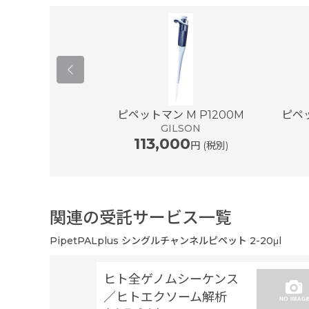
er ® plus ...
ピペットマン M P1200M
ピペッ
ドルフ
GILSON
113,000
円 (税別)
関連の受託サービス一覧
PipetPALplus シングルチャンネルピペット 2-20μl
ヒト全ゲノムシーケンス
／ヒトエクソーム解析