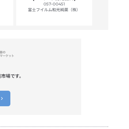
）
057-00451
01
富士フイルム和光純薬（株）
富士フイル
売市場です。