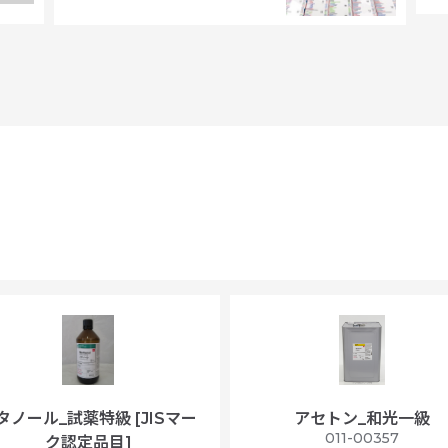
タノール_試薬特級 [JISマー
アセトン_和光一級
011-00357
ク認定品目]