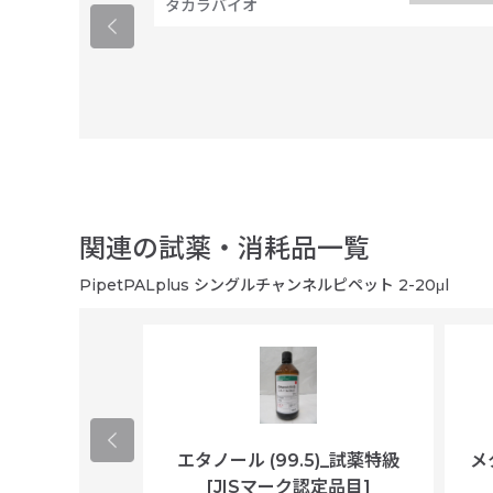
タカラバイオ
関連の試薬・消耗品一覧
PipetPALplus シングルチャンネルピペット 2-20μl
ological
エタノール (99.5)_試薬特級
メ
per/plastic
[JISマーク認定品目]