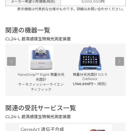
メーカー希望小売価格(税別)
5,000,000円
表示価格は代表的な仕様のものです。詳細はお問い合わせください。
関連の機器一覧
CL24-L 超高感度生物発光測定装置
-500
NanoDrop™ Eight 微量分光
微量分光光度計 DS-11
GENESY
DeNovix
ヒ
光度計
円〜 (税別)
サーモフィッシャーサイエン
1,740,000
サーモフ
ティフィック
関連の受託サービス一覧
CL24-L 超高感度生物発光測定装置
GeneArt 遺伝子合成
オリゴ