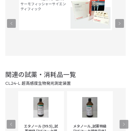
サーモフィッシャーサイエン
アルタ
ティフィック
ーブ
ユーロフ
関連の試薬・消耗品一覧
CL24-L 超高感度生物発光測定装置
gical
エタノール (99.5)_試
メタノール_試薬特級
アセ
,