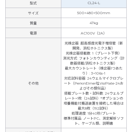
CL24-L
型式
500×480×500mm
サイズ
47kg
質量
電源
AC100V（2A）
光検出器
:
超高感度光電子増倍管（新
開発、浜松ホトニクス製）
光検出器搭載数
:
1（プレート下側）
測光方式
:
フォトンカウンティング（計
数器搭載/浜松ホトニクス製）
最大カウントレート（検出器1つあた
り）
:
3×106s-1
対応試料容器
:
24ウェルマイクロプレ
その他
ート（PerkinElmer社VisiPlate-24お
よびその類似品）
搭載プレート数・試料数
:
24ウェルプ
レート×1枚（24試料）*オプションの
培養機能付搬送装置を接続した場合は
最大8枚（192試料）
処理速度
:
1分40秒/プレート
標準付属品
:
ノートPC、測定解析ソフ
ト、ケーブル類、説明書