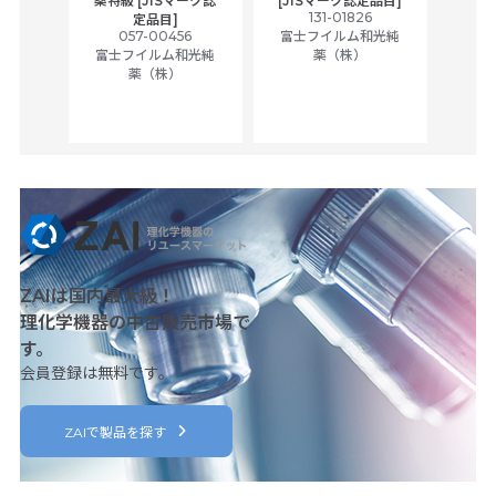
薬特級 [JISマーク認
[JISマーク認定品目]
tic
131-01826
富士
定品目]
ually
057-00456
富士フイルム和光純
ck of
富士フイルム和光純
薬（株）
薬（株）
her
c
ZAIは国内最大級！
理化学機器の中古販売市場で
す。
会員登録は無料です。
ZAIで製品を探す