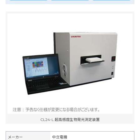
CL24-L 超高感度生物発光測定装置
メーカー
中立電機