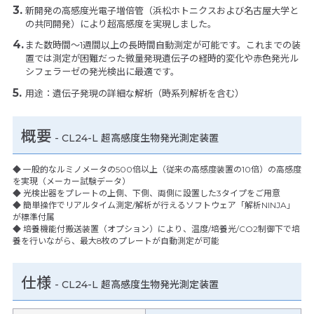
新開発の高感度光電子増倍管（浜松ホトニクスおよび名古屋大学と
の共同開発）により超高感度を実現しました。
また数時間～1週間以上の長時間自動測定が可能です。これまでの装
置では測定が困難だった微量発現遺伝子の経時的変化や赤色発光ル
シフェラーゼの発光検出に最適です。
用途：遺伝子発現の詳細な解析（時系列解析を含む）
概要
- CL24-L 超高感度生物発光測定装置
◆ 一般的なルミノメータの500倍以上（従来の高感度装置の10倍）の高感度
を実現（メーカー試験データ）
◆ 光検出器をプレートの上側、下側、両側に設置した3タイプをご用意
◆ 簡単操作でリアルタイム測定/解析が行えるソフトウェア「解析NINJA」
が標準付属
◆ 培養機能付搬送装置（オプション）により、温度/培養光/CO2制御下で培
養を行いながら、最大8枚のプレートが自動測定が可能
仕様
-
CL24-L 超高感度生物発光測定装置