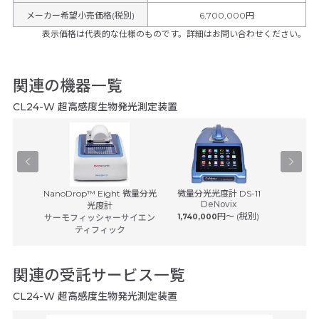
メーカー希望小売価格(税別)
6,700,000円
表示価格は代表的な仕様のものです。詳細はお問い合わせください。
関連の機器一覧
CL24-W 超高感度生物発光測定装置
-500
NanoDrop™ Eight 微量分光
微量分光光度計 DS-11
GENESY
DeNovix
ヒ
光度計
円〜 (税別)
サーモフィッシャーサイエン
1,740,000
サーモフ
ティフィック
関連の受託サービス一覧
CL24-W 超高感度生物発光測定装置