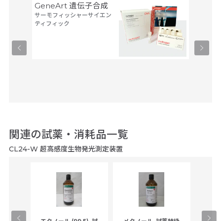
GeneArt 遺伝子合成
オリゴ
サーモフィッシャーサイエン
アルタ
ティフィック
ーブ
ユーロフ
関連の試薬・消耗品一覧
CL24-W 超高感度生物発光測定装置
gical