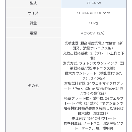
CL24-W
型式
500×480×500mm
サイズ
50kg
質量
電源
AC100V（2A）
光検出器
:
超高感度光電子増倍管（新
開発、浜松ホトニクス製）
光検出器搭載数
:
2（プレート上側と下
側）
測光方式
:
フォトンカウンティング（計
数器搭載/浜松ホトニクス製）
最大カウントレート（検出器1つあた
り）
:
3×106s-1
対応試料容器
:
24ウェルマイクロプレ
その他
ート（PerkinElmer社VisiPlate-24お
よびその類似品）
搭載プレート数・試料数
:
24ウェルプ
レート×1枚（24試料）*オプションの
培養機能付搬送装置を接続した場合は
最大8枚（192試料）
処理速度
:
1分40秒/プレート
標準付属品
:
ノートPC、測定解析ソフ
ト、ケーブル類、説明書