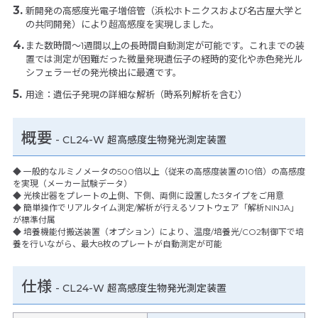
新開発の高感度光電子増倍管（浜松ホトニクスおよび名古屋大学と
の共同開発）により超高感度を実現しました。
また数時間～1週間以上の長時間自動測定が可能です。これまでの装
置では測定が困難だった微量発現遺伝子の経時的変化や赤色発光ル
シフェラーゼの発光検出に最適です。
用途：遺伝子発現の詳細な解析（時系列解析を含む）
概要
- CL24-W 超高感度生物発光測定装置
◆ 一般的なルミノメータの500倍以上（従来の高感度装置の10倍）の高感度
を実現（メーカー試験データ）
◆ 光検出器をプレートの上側、下側、両側に設置した3タイプをご用意
◆ 簡単操作でリアルタイム測定/解析が行えるソフトウェア「解析NINJA」
が標準付属
◆ 培養機能付搬送装置（オプション）により、温度/培養光/CO2制御下で培
養を行いながら、最大8枚のプレートが自動測定が可能
仕様
-
CL24-W 超高感度生物発光測定装置