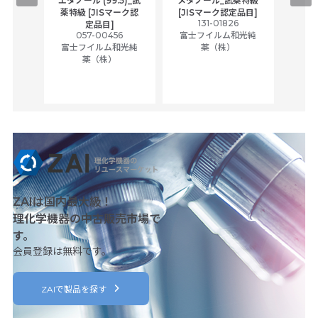
エタノール (99.5)_試
メタノール_試薬特級
アセ
,
薬特級 [JISマーク認
[JISマーク認定品目]
tic
131-01826
富士
定品目]
ually
057-00456
富士フイルム和光純
ck of
富士フイルム和光純
薬（株）
薬（株）
her
c
ZAIは国内最大級！
理化学機器の中古販売市場で
す。
会員登録は無料です。
ZAIで製品を探す