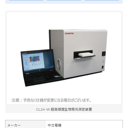
CL24-W 超高感度生物発光測定装置
メーカー
中立電機