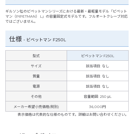
ギルソン社のピペットマンシリーズにおける最新・最軽量モデル「ピペット
マン（PIPETMAN） L」の容量固定式モデルです。フルオートクレーブ対応
ではございません。
仕様
-
ピペットマン F250L
型式
ピペットマン F250L
サイズ
該当項目: なし
質量
該当項目: なし
電源
該当項目: なし
その他
容量範囲
:
250 μL
メーカー希望小売価格(税別)
36,000円
表示価格は代表的な仕様のものです。詳細はお問い合わせください。