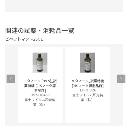
昔から慣れ親しんだピペットマンのハンドリングで使い易く、校正・校正証
明書にて1本1本管理をしないといけ・・・
-- 続きを読む場合、こちらをタップ --
関連の試薬・消耗品一覧
ピペットマン F250L
gical
エタノール (99.5)_試
メタノール_試薬特級
アセ
,
薬特級 [JISマーク認
[JISマーク認定品目]
tic
131-01826
富士
定品目]
ually
057-00456
富士フイルム和光純
ck of
富士フイルム和光純
薬（株）
薬（株）
her
c