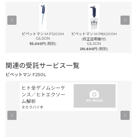
良い製品でした。
S.M様/病院
2020年12月
昔から慣れ親しんだピペットマンのハンドリングで使い易く、校正・校正証
明書にて1本1本管理をしないといけ・・・
® plus ...
ピペットマン M P1200M
ピペットマン M P8X200M
ピペットマ
-- 続きを読む場合、こちらをタップ --
ルフ
GILSON
(校正証明書付)
(
円 (税別)
GILSON
113,000
円 (税別)
210,600
242
想像以上に良い製品でした。
関連の受託サービス一覧
R.K様/製薬企業
2020年12月
ピペットマン F250L
ルーチンワークの時間短縮になり、校正・校正証明書にて1本1本管理をしない
といけないが精度高いギルソンの・・・
ヒト全ゲノムシーケ
シーケ
ンス／ヒトエクソー
解析
-- 続きを読む場合、こちらをタップ --
ファスマ
ム解析
タカラバイオ
良い製品でした。
C.W様/国立大学
2020年12月