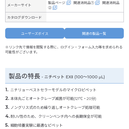
製品ページ
関連消耗品①
関連消耗品
メーカーサイト
②
カタログダウンロード
ユーザーズボイス
関連の製品一覧
※リンク先で情報を閲覧する際に、ログイン・フォーム入力等を求められる
可能性がございます。
製品の特長
-
ニチペット EXⅡ (100～1000 μL)
ニチリョーベストセラーモデルのマイクロピペット
本体丸ごとオートクレーブ滅菌が可能(121℃・20分)
ノングリス式のため繰り返しオートクレーブ処理可能
耐UV性のため、クリーンベンチ内への長期保全が可能
細胞培養実験に最適なピペット