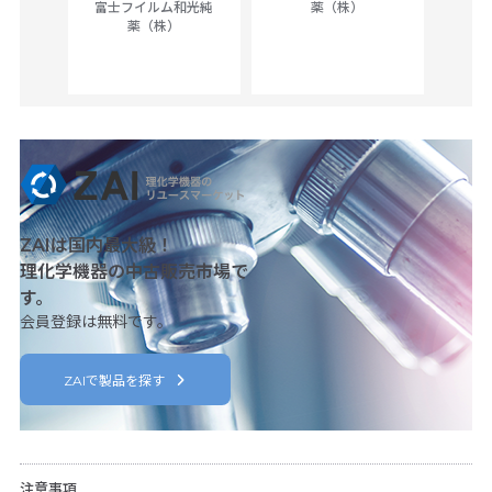
富士フイルム和光純
薬（株）
薬（株）
her
c
ZAIは国内最大級！
理化学機器の中古販売市場で
す。
会員登録は無料です。
ZAIで製品を探す
注意事項