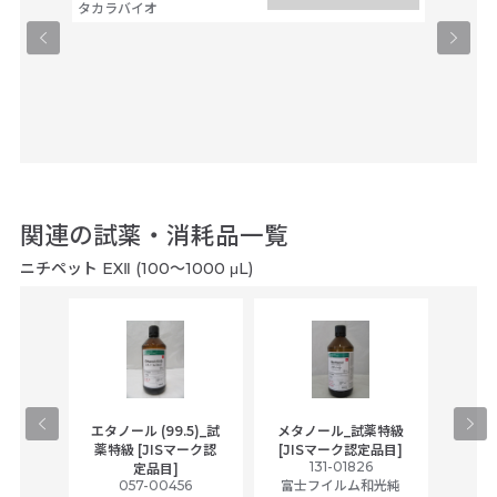
タカラバイオ
関連の試薬・消耗品一覧
ニチペット EXⅡ (100～1000 μL)
gical
エタノール (99.5)_試
メタノール_試薬特級
アセ
,
薬特級 [JISマーク認
[JISマーク認定品目]
tic
131-01826
富士
定品目]
ually
057-00456
富士フイルム和光純
ck of