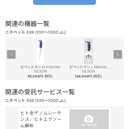
良い製品でした。
関連の機器一覧
I.E様/私立大学
2020年12月
ニチペット EXⅡ (100～1000 μL)
使いやすいから
TRIMAN
ピペットマン M P1200M
ピペットマン L P8X20L
ピペット
GILSON
GILSON
税別)
円 (税別)
円 (税別)
113,000
149,000
171
関連の受託サービス一覧
ニチペット EXⅡ (100～1000 μL)
ヒト全ゲノムシーケ
シーケ
ンス／ヒトエクソー
解析
ファスマ
ム解析