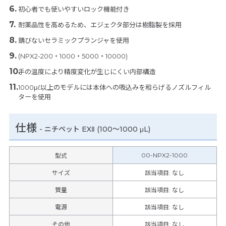
初心者でも使いやすいロック機能付き
耐薬品性を高めるため、エジェクタ部分は樹脂製を採用
錆びないセラミックプランジャを使用
(NPX2-200・1000・5000・10000)
手の温度により精度変化が生じにくい内部構造
1000μℓ以上のモデルには本体への吸込みを和らげるノズルフィル
ターを使用
仕様
-
ニチペット EXⅡ (100～1000 μL)
00-NPX2-1000
型式
サイズ
該当項目: なし
質量
該当項目: なし
電源
該当項目: なし
その他
該当項目
:
なし