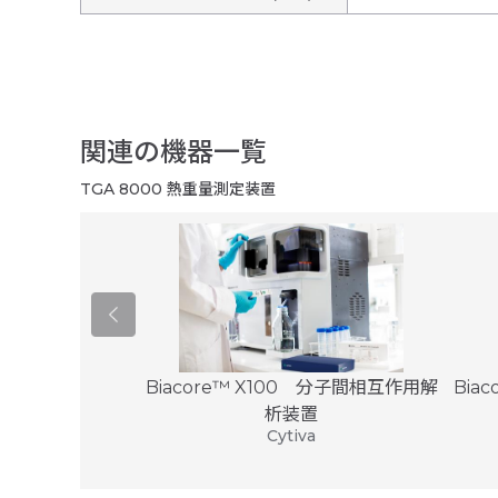
関連の機器一覧
TGA 8000 熱重量測定装置
型TD-NMR
Biacore™ X100 分子間相互作用解
Bia
インストゥルメンツ
析装置
Cytiva