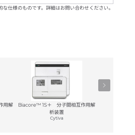
的な仕様のものです。詳細はお問い合わせください。
互作用解
Biacore™ 1S＋ 分子間相互作用解
全自動万能型
Hist
析装置
ライカバ
Cytiva