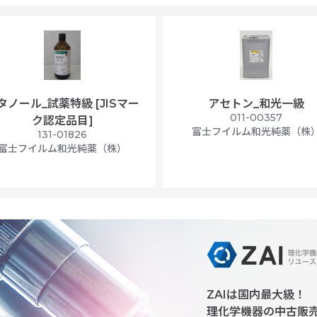
タノール_試薬特級 [JISマー
アセトン_和光一級
011-00357
ク認定品目]
富士フイルム和光純薬（株
131-01826
富士フイルム和光純薬（株）
ZAIは国内最大級！
理化学機器の中古販