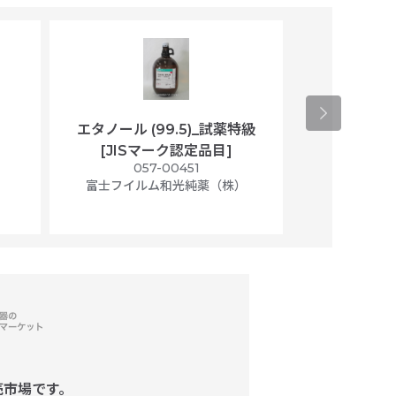
エタノール (99.5)_試薬特級
アセトニトリ
[JISマーク認定品目]
マト
）
057-00451
01
富士フイルム和光純薬（株）
富士フイル
売市場です。