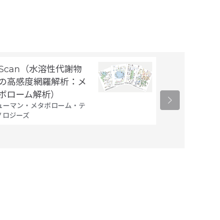
 Scan（水溶性代謝物
レーザー照射
の高感度網羅解析：メ
パク質の結晶
ボローム解析）
解析サービス
ューマン・メタボローム・テ
創晶
ノロジーズ