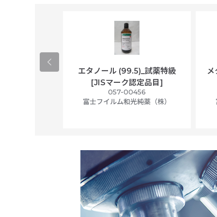
ological
エタノール (99.5)_試薬特級
メ
per/plastic
[JISマーク認定品目]
ally wrapped,
057-00456
f 100
富士フイルム和光純薬（株）
56N
 Scientific