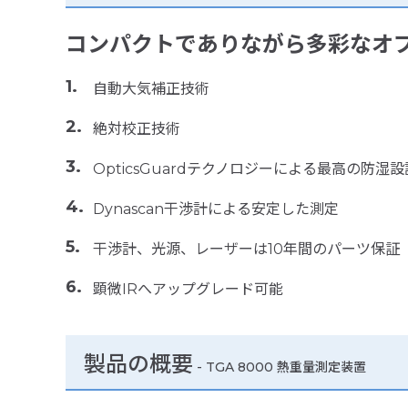
コンパクトでありながら多彩なオ
自動大気補正技術
絶対校正技術
OpticsGuardテクノロジーによる最高の防湿設
Dynascan干渉計による安定した測定
干渉計、光源、レーザーは10年間のパーツ保証
顕微IRへアップグレード可能
製品の概要
-
TGA 8000 熱重量測定装置