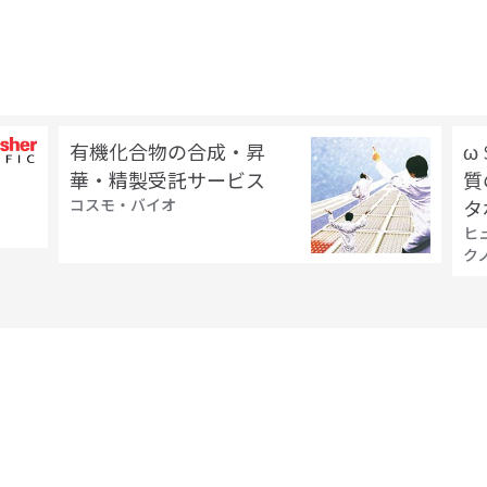
有機化合物の合成・昇
ω
華・精製受託サービス
質
コスモ・バイオ
タ
ヒ
ク