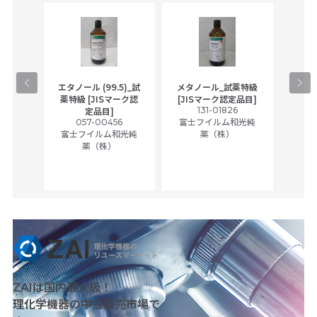
gical
エタノール (99.5)_試
メタノール_試薬特級
アセ
,
薬特級 [JISマーク認
[JISマーク認定品目]
tic
131-01826
富士
定品目]
ually
057-00456
富士フイルム和光純
ck of
富士フイルム和光純
薬（株）
薬（株）
her
c
ZAIは国内最大級！
理化学機器の中古販売市場で