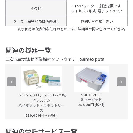
コンピューター
:
別途必要です
その他
ライセンス形式
:
電子ライセンス
メーカー希望小売価格(税別)
お問い合わせ下さい
表示価格は代表的な仕様のものです。詳細はお問い合わせください。
関連の機器一覧
二次元電気泳動画像解析ソフトウェア SameSpots
Mupid-2plus
aAs検出器
トランスブロット Turbo™ 転
ミューピッド
ノロジー
写システム
円 (税別)
バイオラッド・ラボラトリー
45,000
65
ズ
円〜 (税別)
320,000
関連の受託サービス一覧