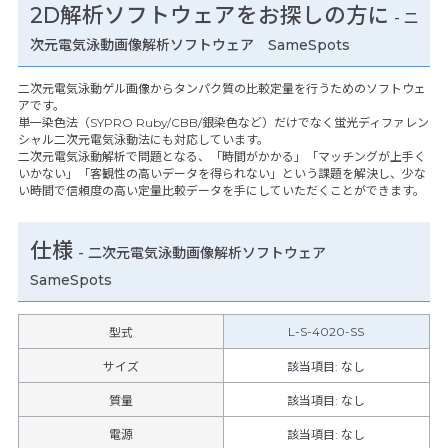
2D解析ソフトウェアをお探しの方に
- 二
次元電気泳動画像解析ソフトウェア SameSpots
二次元電気泳動ゲル画像からタンパク質の比較定量を行うためのソフトウェ
アです。
単一染色法（SYPRO Ruby/CBB/銀染色など）だけでなく蛍光ディファレン
シャル二次元電気泳動法にも対応しています。
二次元電気泳動解析で問題となる、「時間がかかる」「マッチングが上手く
いかない」「客観性の高いデータを得られない」という課題を解決し、少な
い時間で信頼度の高い定量比較データを手にしていただくことができます。
仕様
-
二次元電気泳動画像解析ソフトウェア
SameSpots
L-S-4020-SS
型式
サイズ
該当項目: なし
質量
該当項目: なし
電源
該当項目: なし