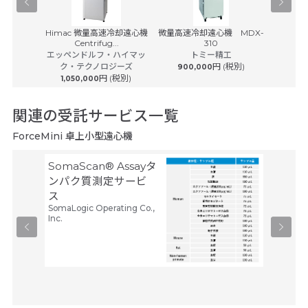
IX-521
Himac 微量高速冷却遠心機
微量高速冷却遠心機 MDX-
高機能高速
Centrifug...
310
工
エッペンドルフ・ハイマッ
トミー精工
ベック
(税別)
ク・テクノロジーズ
円 (税別)
900,000
円 (税別)
1,050,000
関連の受託サービス一覧
ForceMini 卓上小型遠心機
SomaScan® Assayタ
空間ト
ンパク質測定サービ
トーム解
ス
Trans
SomaLogic Operating Co.,
タカラバ
Inc.