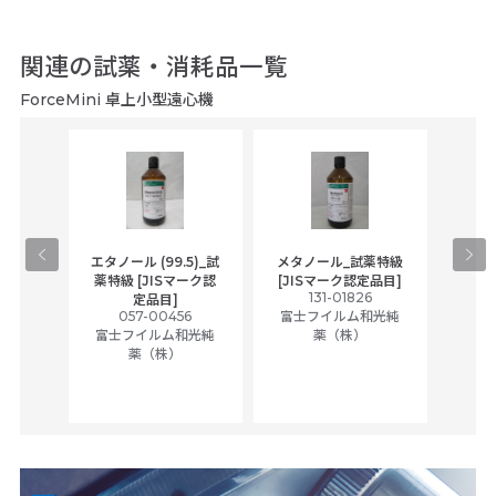
関連の試薬・消耗品一覧
ForceMini 卓上小型遠心機
gical
エタノール (99.5)_試
メタノール_試薬特級
アセ
,
薬特級 [JISマーク認
[JISマーク認定品目]
tic
131-01826
富士
定品目]
ually
057-00456
富士フイルム和光純
ck of
富士フイルム和光純
薬（株）
薬（株）
her
c