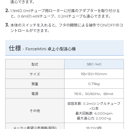
遠心できます。
1.5ｍl/2.0mlチューブ用ローターに付属のアダプターを取り付ける
と、0.6ml/0.4ｍlチューブ、0.2mlチューブも遠心できます。
本体のスイッチを入れると、フタの開閉による操作でON/OFFのコ
ントロールができます。
仕様
-
ForceMini 卓上小型遠心機
SBC-140
型式
155×132×110mm
サイズ
0.75kg
質量
電源
115Ｖ、50/60Hz、65mA
収容本数
:
0.2mlシングルチューブ
×32本
その他
最大回転数
:
6,000rpm
最大遠心力
:
2,000×g
メーカー希望小売価格(税別)
55,700円