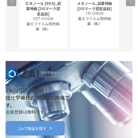
gical
エタノール (99.5)_試
メタノール_試薬特級
アセ
,
薬特級 [JISマーク認
[JISマーク認定品目]
tic
131-01826
富士
定品目]
ually
057-00456
富士フイルム和光純
ck of
富士フイルム和光純
薬（株）
薬（株）
her
c
ZAIは国内最大級！
理化学機器の中古販売市場で
す。
会員登録は無料です。
ZAIで製品を探す