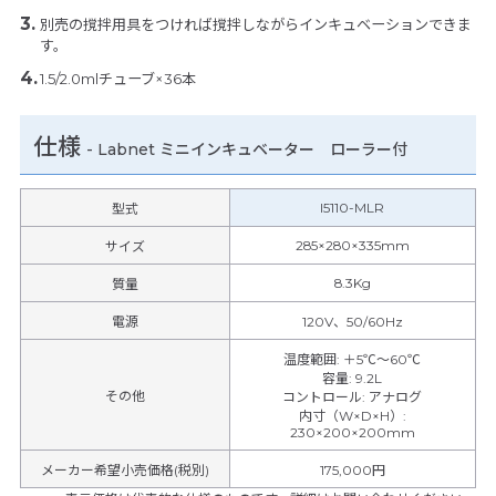
別売の撹拌用具をつければ撹拌しながらインキュベーションできま
す。
1.5/2.0mlチューブ×36本
仕様
-
Labnet ミニインキュベーター ローラー付
I5110-MLR
型式
285×280×335mm
サイズ
8.3Kg
質量
電源
120V、50/60Hz
温度範囲
:
＋5℃～60℃
容量
:
9.2L
その他
コントロール
:
アナログ
内寸（W×D×H）
:
230×200×200mm
メーカー希望小売価格(税別)
175,000円