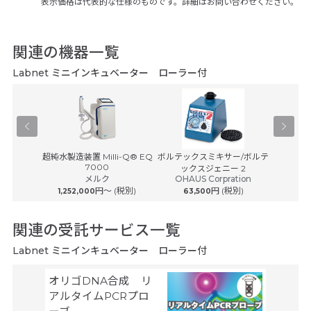
表示価格は代表的な仕様のものです。詳細はお問い合わせください。
関連の機器一覧
Labnet ミニインキュベーター ローラー付
音波洗浄
超純水製造装置 Milli-Q® EQ
ボルテックスミキサー/ボルテ
ボルテッ
7000
® ...
ックスジェニー 2
ルボルテ
メルク
OHAUS Corpration
OHAU
学
円〜 (税別)
円 (税別)
税別)
1,252,000
63,500
89
関連の受託サービス一覧
Labnet ミニインキュベーター ローラー付
オリゴDNA合成 リ
空間ト
アルタイムPCRプロ
トーム解