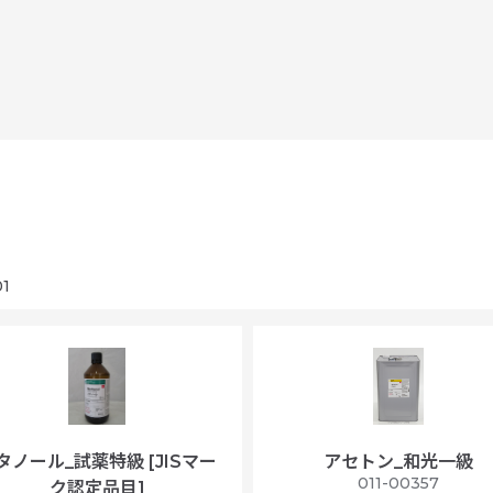
1
タノール_試薬特級 [JISマー
アセトン_和光一級
011-00357
ク認定品目]