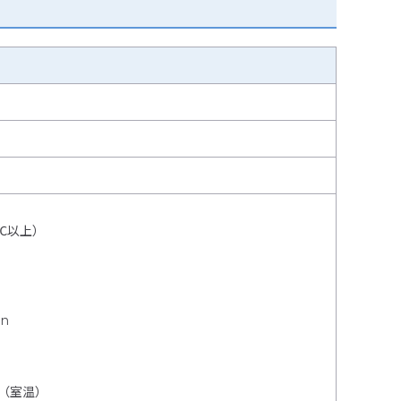
℃以上）
in
 （室温）