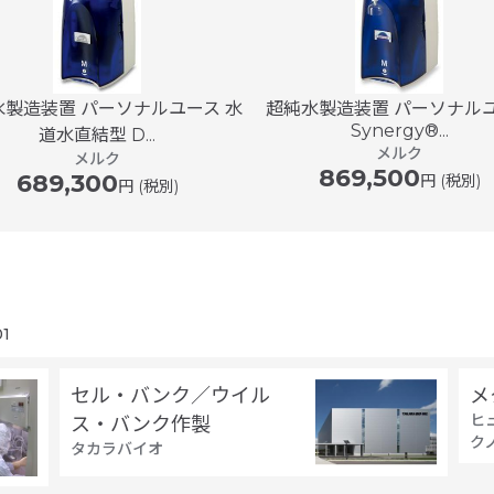
水製造装置 パーソナルユース 水
超純水製造装置 パーソナル
Synergy®...
道水直結型 D...
メルク
メルク
869,500
689,300
円 (税別)
円 (税別)
1
セル・バンク／ウイル
メ
ヒ
ス・バンク作製
ク
タカラバイオ