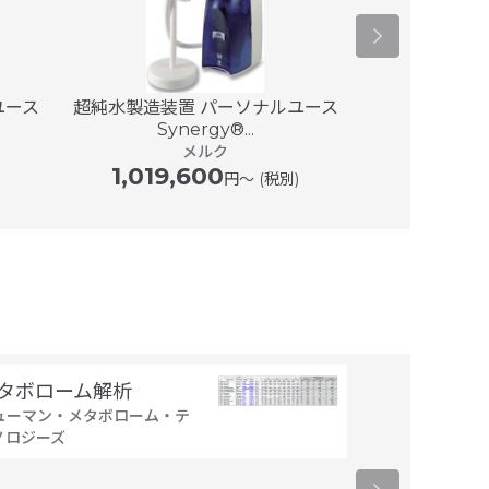
ユース
超純水製造装置 パーソナルユース
超純水製造装置
Synergy®...
Sim
メルク
1,019,600
434,
円〜 (税別)
タボローム解析
ω Scan（
ューマン・メタボローム・テ
質の高感度網
ノロジーズ
タボローム解
ヒューマン・メ