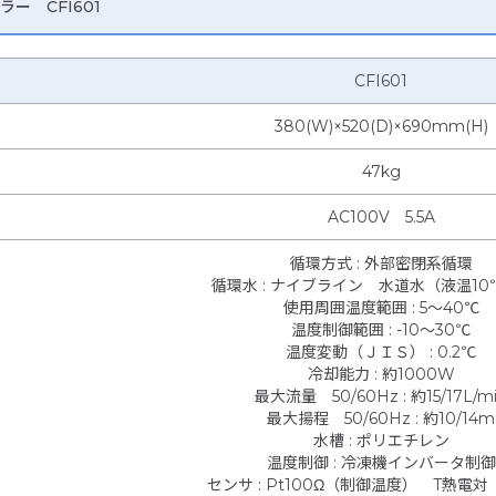
ー CFI601
CFI601
380(W)×520(D)×690mm(H)
47kg
AC100V 5.5A
循環方式
:
外部密閉系循環
循環水
:
ナイブライン 水道水（液温10
使用周囲温度範囲
:
5～40℃
温度制御範囲
:
-10～30℃
温度変動（ＪＩＳ）
:
0.2℃
冷却能力
:
約1000W
最大流量 50/60Hz
:
約15/17L/m
最大揚程 50/60Hz
:
約10/14m
水槽
:
ポリエチレン
温度制御
:
冷凍機インバータ制御
センサ
:
Pt100Ω（制御温度） T熱電対