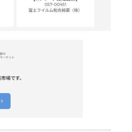
）
057-00451
01
富士フイルム和光純薬（株）
富士フイル
売市場です。