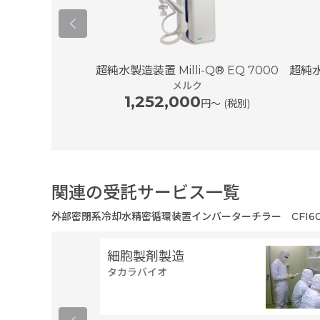
デキャッパー
超純水製造装置 Milli-Q® EQ 7000
超純
イエンス
メルク
0
1,252,000
円 (税別)
円〜 (税別)
関連の受託サービス一覧
外部密閉系冷却水精密循環装置インバーターチラー CFI60
細胞製剤製造
タカラバイオ