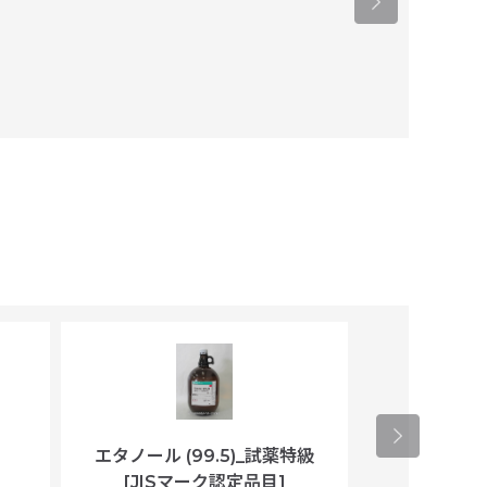
クノロジーズ
エタノール (99.5)_試薬特級
アセトニトリ
[JISマーク認定品目]
マト