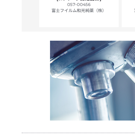
ally wrapped,
057-00456
f 100
富士フイルム和光純薬（株）
56N
 Scientific