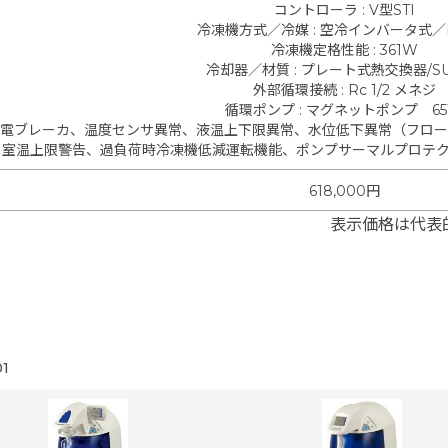
コントローラ
:
V型STI
冷凍機方式／冷媒
:
空冷インバータ式／R
冷凍機定格性能
:
361W
冷却器／材質
:
プレート式熱交換器/SU
外部循環接続
:
Rc 1/2 メネジ
循環ポンプ
:
マグネットポンプ 6
電ブレーカ、温度センサ異常、液温上下限異常、水位低下異常（フロー
、室温上限警告、過負荷時冷凍機低減運転機能、ポンプサーマルプロテ
618,000円
表示価格は代表
1