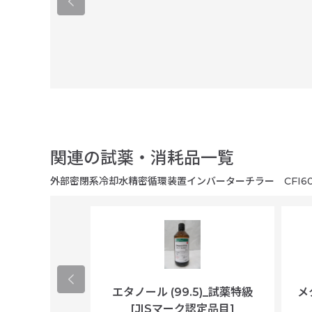
関連の試薬・消耗品一覧
外部密閉系冷却水精密循環装置インバーターチラー CFI60
ological
エタノール (99.5)_試薬特級
メ
per/plastic
[JISマーク認定品目]