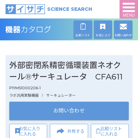
SCIENCE SEARCH
MENU
比較リスト
お気に入り
お問い合わせ
外部密閉系精密循環装置ネオク
ール®サーキュレータ CFA611
P1YMS1000206-1
ラボ汎用実験機器
サーキュレーター
お問い合わせ
お気に入り
比較リスト
共有する
に入れる
に入れる