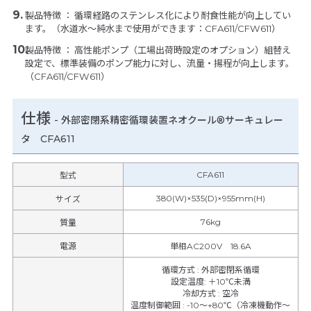
製品特徴 ： 循環経路のステンレス化により耐食性能が向上してい
ます。（水道水～純水まで使用ができます：CFA611/CFW611）
製品特徴 ： 高性能ポンプ（工場出荷時設定のオプション）組替え
設定で、標準装備のポンプ能力に対し、流量・揚程が向上します。
（CFA611/CFW611）
仕様
-
外部密閉系精密循環装置ネオクール®サーキュレー
タ CFA611
CFA611
型式
380(W)×535(D)×955mm(H)
サイズ
76kg
質量
電源
単相AC200V 18.6A
循環方式
:
外部密閉系循環
設定温度
:
＋10℃未満
冷却方式
:
空冷
温度制御範囲
:
-10～+80℃（冷凍機動作～