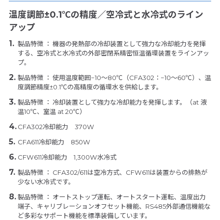
温度調節±0.1℃の精度／空冷式と水冷式のライン
アップ
製品特徴 ： 機器の発熱部の冷却装置として強力な冷却能力を発揮
する、空冷式と水冷式の外部密閉系精密恒温循環装置をラインアッ
プ。
製品特徴 ： 使用温度範囲−10〜80℃（CFA302：−10〜60℃）、温
度調節精度±0.1℃の高精度の循環水を供給します。
製品特徴 ： 冷却装置として強力な冷却能力を発揮します。（at 液
温10℃、室温 at 20℃）
CFA302冷却能力 370W
CFA611冷却能力 850W
CFW611冷却能力 1,300W水冷式
製品特徴 ： CFA302/611は空冷方式、CFW611は装置からの排熱が
少ない水冷式です。
製品特徴 ： オートストップ運転、オートスタート運転、温度出力
端子、キャリブレーションオフセット機能、RS485外部通信機能な
ど多彩なサポート機能を標準装備しています。