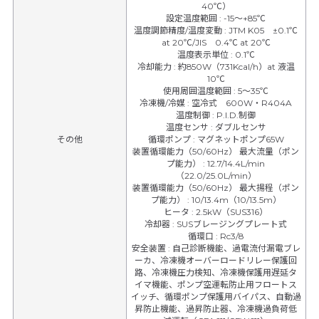
40℃）
設定温度範囲
:
-15～+85℃
温度調節精度/温度変動
:
JTM K05 ±0.1℃
at 20℃/JIS 0.4℃ at 20℃
温度表示単位
:
0.1℃
冷却能力
:
約850W（731Kcal/h）at 液温
10℃
使用周囲温度範囲
:
5～35℃
冷凍機/冷媒
:
空冷式 600W・R404A
温度制御
:
P.I.D.制御
温度センサ
:
ダブルセンサ
その他
循環ポンプ
:
マグネットポンプ65W
装置循環能力（50/60Hz） 最大流量（ポン
プ能力）
:
12.7/14.4L/min
（22.0/25.0L/min）
装置循環能力（50/60Hz） 最大揚程（ポン
プ能力）
:
10/13.4m（10/13.5m）
ヒータ
:
2.5kW（SUS316）
冷却器
:
SUSブレージングプレート式
循環口
:
Rc3/8
安全装置
:
自己診断機能、過電流付漏電ブレ
ーカ、冷凍機オーバーロードリレー保護回
路、冷凍機圧力検知、冷凍機保護用遅延タ
イマ機能、ポンプ空運転防止用フロートス
イッチ、循環ポンプ保護用バイパス、自動過
昇防止機能、過昇防止器、冷凍機過負荷低