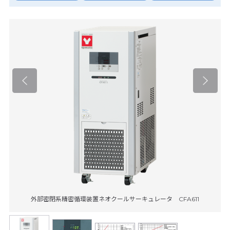
外部密閉系精密循環装置ネオクールサーキュレータ CFA611