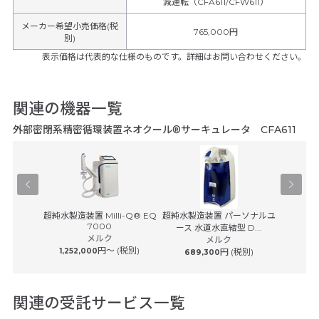
減運転（CFA611/CFW611）
メーカー希望小売価格(税
765,000円
別)
表示価格は代表的な仕様のものです。詳細はお問い合わせください。
関連の機器一覧
外部密閉系精密循環装置ネオクール®サーキュレータ CFA611
ャッパー
超純水製造装置 Milli-Q® EQ
超純水製造装置 パーソナルユ
超純水製
7000
エンス
ース 水道水直結型 D...
ース 
メルク
税別)
メルク
円〜 (税別)
1,252,000
円 (税別)
689,300
869
関連の受託サービス一覧