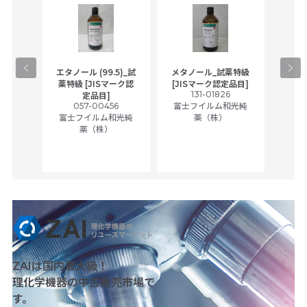
gical
エタノール (99.5)_試
メタノール_試薬特級
アセ
,
薬特級 [JISマーク認
[JISマーク認定品目]
tic
131-01826
富士
定品目]
ually
057-00456
富士フイルム和光純
ck of
富士フイルム和光純
薬（株）
薬（株）
her
c
ZAIは国内最大級！
理化学機器の中古販売市場で
す。