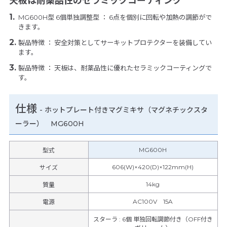
天板は耐薬品性のセラミックコーティング
MG600H型 6個単独調整型 ： 6点を個別に回転や加熱の調節がで
きます。
製品特徴 ： 安全対策としてサーキットプロテクターを装備してい
ます。
製品特徴 ： 天板は、耐薬品性に優れたセラミックコーティングで
す。
仕様
-
ホットプレート付きマグミキサ（マグネチックスタ
ーラー） MG600H
MG600H
型式
606(W)×420(D)×122mm(H)
サイズ
14kg
質量
AC100V 15A
電源
スターラ
:
6個 単独回転調節付き（OFF付き