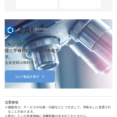
c
ZAIは国内最大級！
理化学機器の中古販売市場で
す。
会員登録は無料です。
ZAIで製品を探す
注意事項
価格及び、サービスの仕様・内容などにつきまして、予告なしに変更され
ることがあります。
表示している参考価格に消費税等は含まれておりません。