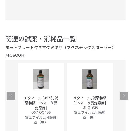
関連の試薬・消耗品一覧
ホットプレート付きマグミキサ（マグネチックスターラー）
MG600H
gical
エタノール (99.5)_試
メタノール_試薬特級
アセ
,
薬特級 [JISマーク認
[JISマーク認定品目]
tic
131-01826
富士
定品目]
ually
057-00456
富士フイルム和光純
ck of
富士フイルム和光純
薬（株）
薬（株）
her