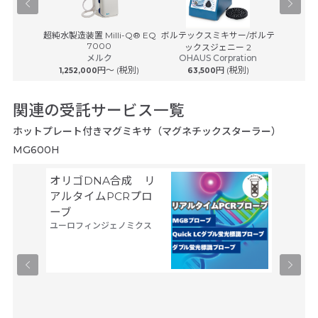
-100
超純水製造装置 Milli-Q® EQ
ボルテックスミキサー/ボルテ
ボルテッ
7000
ックスジェニー 2
ルボルテ
メルク
OHAUS Corpration
OHAU
(税別)
円〜 (税別)
円 (税別)
1,252,000
63,500
89
関連の受託サービス一覧
ホットプレート付きマグミキサ（マグネチックスターラー）
MG600H
オリゴDNA合成 リ
空間ト
アルタイムPCRプロ
トーム解
ーブ
Trans
ユーロフィンジェノミクス
タカラバ