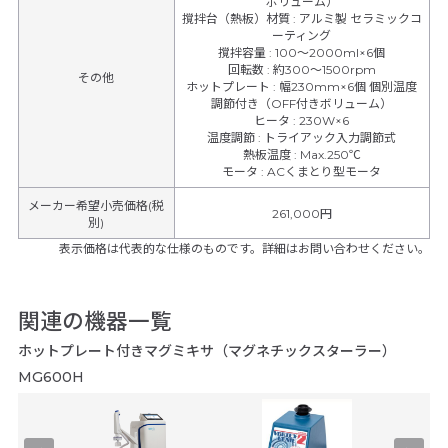
ボリューム）
撹拌台（熱板）材質
:
アルミ製 セラミックコ
ーティング
撹拌容量
:
100〜2000ml×6個
回転数
:
約300〜1500rpm
その他
ホットプレート
:
幅230mm×6個 個別温度
調節付き（OFF付きボリューム）
ヒータ
:
230W×6
温度調節
:
トライアック入力調節式
熱板温度
:
Max.250℃
モータ
:
ACくまとり型モータ
メーカー希望小売価格(税
261,000円
別)
表示価格は代表的な仕様のものです。詳細はお問い合わせください。
関連の機器一覧
ホットプレート付きマグミキサ（マグネチックスターラー）
MG600H