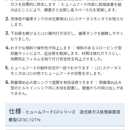
ガスを効果的に除去します ： ヒュームフード内部に処理装置を組
み込むことにより、横置きと比較し省スペース化を実現します。
洗浄塔や循環タンクの水位異常はLEDステータスモニタでお知らせ
します。
下台扉を開けるとLED庫内灯が点灯し、循環タンクを観察しやすく
なりました。
わずかな傾斜で操作性が向上します ： 傾斜のあるスローピング型
前面サッシにより、圧迫感を軽減します。材質は強化ガラスとし、
飛散防止フィルムを貼り付け安全性を向上させました。
ヒュームフードの動作状況が一目でわかります ： LEDステータス
モニタはLEDの色でヒュームフードの状態を示します。
側面埋め込み型シンクで空間を有効活用できます ： 側面埋め込み
型のビルトインシンク内に水栓を配置し、壁面からの飛び出しがあ
りません。
仕様
-
ヒュームフードGFシリーズ 湿式排ガス処理装置搭
載型GF3C-12TN