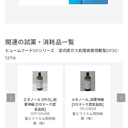
関連の試薬・消耗品一覧
ヒュームフードGFシリーズ 湿式排ガス処理装置搭載型GF3C-
12TN
gical
エタノール (99.5)_試
メタノール_試薬特級
アセ
,
薬特級 [JISマーク認
[JISマーク認定品目]
tic
131-01826
富士
定品目]
ually
057-00456
富士フイルム和光純
ck of
富士フイルム和光純
薬（株）
薬（株）