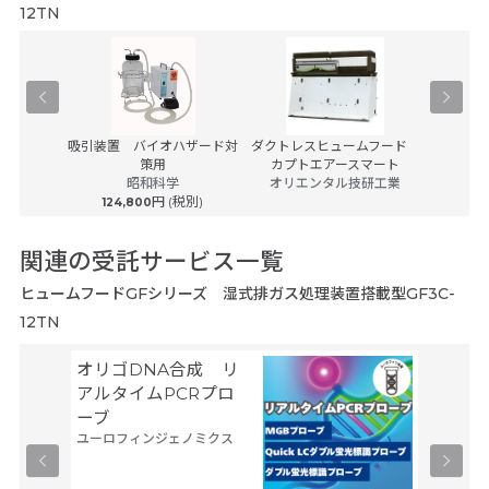
12TN
クスVG-
吸引装置 バイオハザード対
ダクトレスヒュームフード
バイオロ
策用
カプトエアースマート
ビネット
ック
昭和科学
オリエンタル技研工業
(税別)
円 (税別)
124,800
1,85
関連の受託サービス一覧
ヒュームフードGFシリーズ 湿式排ガス処理装置搭載型GF3C-
12TN
オリゴDNA合成 リ
Gene
サーモフ
アルタイムPCRプロ
ティフィ
ーブ
ユーロフィンジェノミクス