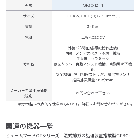
GF3C-12TN
型式
1200(W)×900(D)×2550mm(H)
サイズ
345kg
質量
電源
三相AC200V
外装
:
冷間圧延鋼鈑(粉体塗装)
内装
:
ノンアスベスト不燃化粧板
作業面
:
セラミック
その他
前面サッシ
:
自動アシスト機構、自動扉降下機
能
安全機構
:
開口制限ストッパ、障害物センサ
推奨排気風量
:
15㎥/min
メーカー希望小売価格
お問い合わせ下さい
(税別)
表示価格は代表的な仕様のものです。詳細はお問い合わせください。
関連の機器一覧
ヒュームフードGFシリーズ 湿式排ガス処理装置搭載型GF3C-