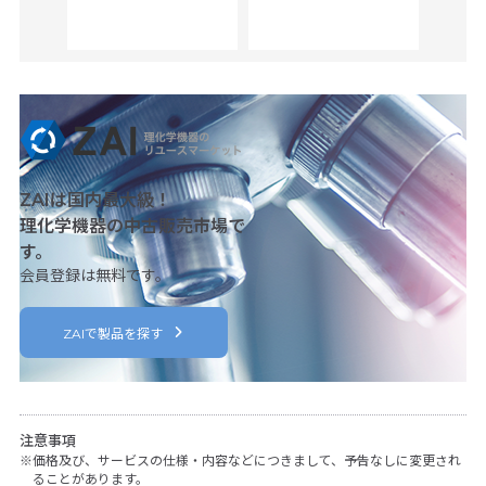
her
c
ZAIは国内最大級！
理化学機器の中古販売市場で
す。
会員登録は無料です。
ZAIで製品を探す
注意事項
価格及び、サービスの仕様・内容などにつきまして、予告なしに変更され
ることがあります。