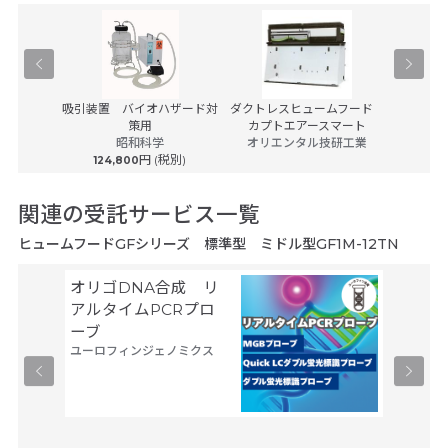
クスVG-
吸引装置 バイオハザード対
ダクトレスヒュームフード
バイオロ
策用
カプトエアースマート
ビネット
ック
昭和科学
オリエンタル技研工業
(税別)
円 (税別)
124,800
1,85
関連の受託サービス一覧
ヒュームフードGFシリーズ 標準型 ミドル型GF1M-12TN
オリゴDNA合成 リ
Gene
サーモフ
アルタイムPCRプロ
ティフィ
ーブ
ユーロフィンジェノミクス