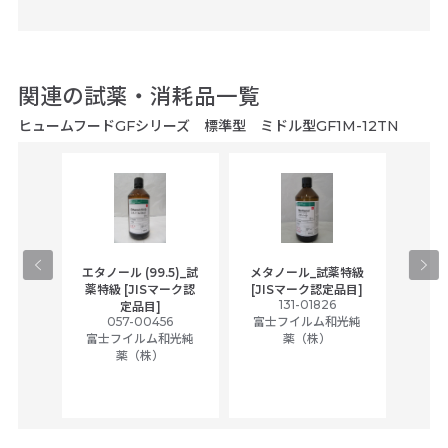
関連の試薬・消耗品一覧
ヒュームフードGFシリーズ 標準型 ミドル型GF1M-12TN
gical
エタノール (99.5)_試
メタノール_試薬特級
アセ
,
薬特級 [JISマーク認
[JISマーク認定品目]
tic
131-01826
富士
定品目]
ually
057-00456
富士フイルム和光純
ck of
富士フイルム和光純
薬（株）
薬（株）
her
c