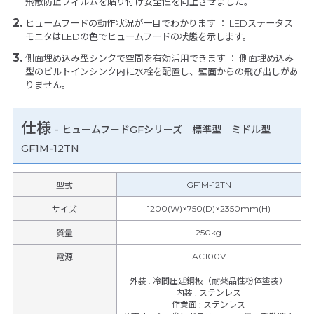
飛散防止フィルムを貼り付け安全性を向上させました。
ヒュームフードの動作状況が一目でわかります ： LEDステータス
モニタはLEDの色でヒュームフードの状態を示します。
側面埋め込み型シンクで空間を有効活用できます ： 側面埋め込み
型のビルトインシンク内に水栓を配置し、壁面からの飛び出しがあ
りません。
仕様
-
ヒュームフードGFシリーズ 標準型 ミドル型
GF1M-12TN
GF1M-12TN
型式
1200(W)×750(D)×2350mm(H)
サイズ
250kg
質量
AC100V
電源
外装
:
冷間圧延鋼板（耐薬品性粉体塗装）
内装
:
ステンレス
作業面
:
ステンレス