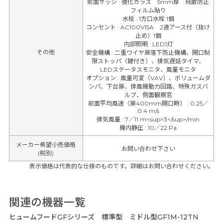
前面サッシ
:
強化ガラス 5mm厚 飛散防止
フィルム貼り
水栓
:
1方口水栓 1個
コンセント
:
AC100V15A 2連アース付（抜け
止め）1個
内部照明
:
LED1灯
その他
安全機構
:
二重ワイヤ扉落下防止機構、開口制
限ストッパ（鍵付き）、排気遅延タイマ、
LEDステータスモニタ、風量モニタ
オプション
:
風量可変（VAV）、ボリュームダ
ンパ、下台扉、排風機動力回路、特殊ガスバ
ルブ、側面観察窓
前面平均風速（扉400mm開口時）
:
0.25／
0.4 m/s
排気風量
:
7／11 m<sup>3</sup>/min
機内静圧
:
10／22 Pa
メーカー希望小売価格
お問い合わせ下さい
(税別)
表示価格は代表的な仕様のものです。詳細はお問い合わせください。
関連の機器一覧
ヒュームフードGFシリーズ 標準型 ミドル型GF1M-12TN