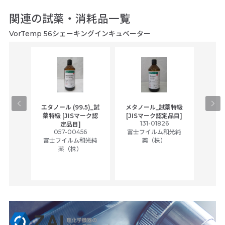
関連の試薬・消耗品一覧
VorTemp 56シェーキングインキュベーター
gical
エタノール (99.5)_試
メタノール_試薬特級
アセ
,
薬特級 [JISマーク認
[JISマーク認定品目]
tic
131-01826
富士
定品目]
ually
057-00456
富士フイルム和光純
ck of
富士フイルム和光純
薬（株）
薬（株）
her
c