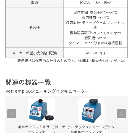
電源
100V、4.8A、15W
温度範囲
:
室温＋5℃～99℃
温度精度
:
±0.5℃
収容本数
:
ディープウェルプレート×2
その他
枚
振動速度範囲
:
200～1,200rpm
旋回幅
:
3mm
タイマー
:
1～99分または連続運転
メーカー希望小売価格(税別)
495,000円
表示価格は代表的な仕様のものです。詳細はお問い合わせください。
関連の機器一覧
VorTemp 56シェーキングインキュベーター
-100
ボルテックスミキサー/ボルテ
ボルテックスミキサー/デジタ
小型回
ックスジェニー 2
ルボルテックスジェニー...