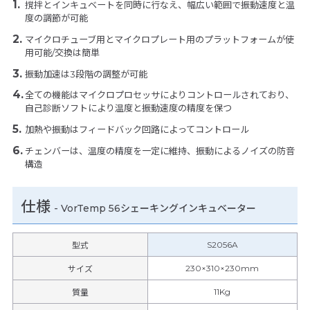
撹拌とインキュベートを同時に行なえ、幅広い範囲で振動速度と温
度の調節が可能
マイクロチューブ用とマイクロプレート用のプラットフォームが使
用可能/交換は簡単
振動加速は3段階の調整が可能
全ての機能はマイクロプロセッサによりコントロールされており、
自己診断ソフトにより温度と振動速度の精度を保つ
加熱や振動はフィードバック回路によってコントロール
チェンバーは、温度の精度を一定に維持、振動によるノイズの防音
構造
仕様
-
VorTemp 56シェーキングインキュベーター
S2056A
型式
230×310×230mm
サイズ
11Kg
質量