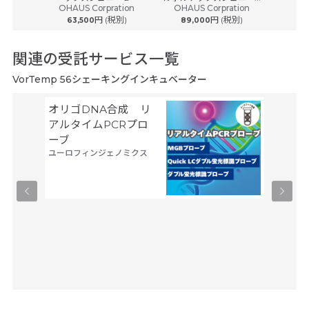
OHAUS Corpration
OHAUS Corpration
(税別)
円 (税別)
円 (税別)
63,500
89,000
150
関連の受託サービス一覧
VorTemp 56シェーキングインキュベーター
オリゴDNA合成 リ
空間ト
アルタイムPCRプロ
トーム解
ーブ
Trans
ユーロフィンジェノミクス
タカラバ