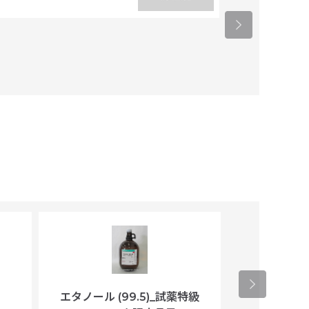
タカラバイオ
エタノール (99.5)_試薬特級
アセトニトリ