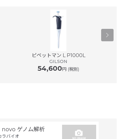
ピペットマン L P1000L
マイクロマン
GILSON
G
54,600
57,0
円 (税別)
e novo ゲノム解析
トランスジー
カラバイオ
置同定