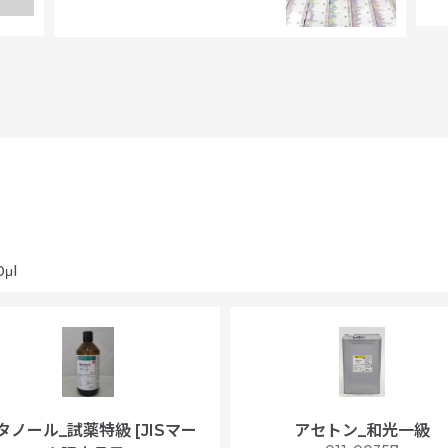
μl
タノール_試薬特級 [JISマー
アセトン_和光一級