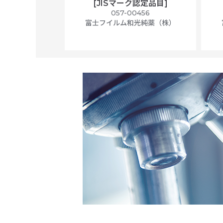
[JISマーク認定品目]
ally wrapped,
057-00456
f 100
富士フイルム和光純薬（株）
56N
 Scientific