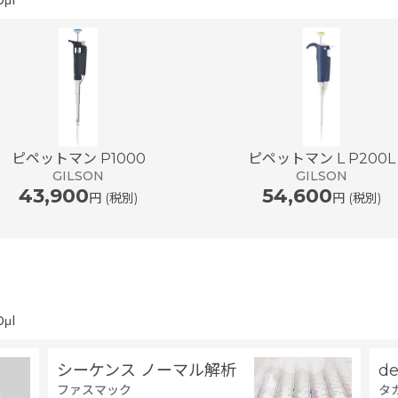
μl
ピペットマン P1000
ピペットマン L P200L
GILSON
GILSON
43,900
54,600
円 (税別)
円 (税別)
μl
シーケンス ノーマル解析
d
ファスマック
タ