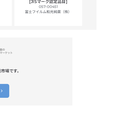
[JISマーク認定品目]
マト
）
057-00451
01
富士フイルム和光純薬（株）
富士フイル
売市場です。