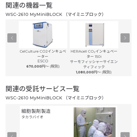
関連の機器一覧
WSC-2610 MyMiniBLOCK （マイミニブロック）
0
CelCulture CO2インキュベ
HERAcell CO₂インキュベー
フォーマ
ーター
ター 150i
CO₂イ
ESCO
サーモフィッシャーサイエン
サーモフ
円〜 (税別)
670,000
ティフィック
円〜 (税別)
1,080,000
980
関連の受託サービス一覧
WSC-2610 MyMiniBLOCK （マイミニブロック）
細胞製剤製造
ウイル
タカラバイオ
タカラバ