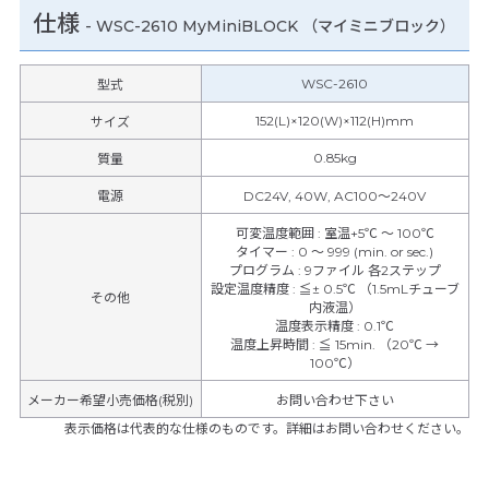
仕様
-
WSC-2610 MyMiniBLOCK （マイミニブロック）
WSC-2610
型式
152(L)×120(W)×112(H)mm
サイズ
0.85kg
質量
電源
DC24V, 40W, AC100～240V
可変温度範囲
:
室温+5℃ ～ 100℃
タイマー
:
0 ～ 999 (min. or sec.)
プログラム
:
9ファイル 各2ステップ
設定温度精度
:
≦± 0.5℃ （1.5mLチューブ
その他
内液温）
温度表示精度
:
0.1℃
温度上昇時間
:
≦ 15min. （20℃ →
100℃）
メーカー希望小売価格(税別)
お問い合わせ下さい
表示価格は代表的な仕様のものです。詳細はお問い合わせください。