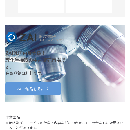
her
c
ZAIは国内最大級！
理化学機器の中古販売市場で
す。
会員登録は無料です。
ZAIで製品を探す
注意事項
価格及び、サービスの仕様・内容などにつきまして、予告なしに変更され
ることがあります。