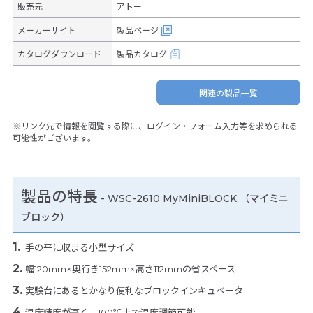
販売元
アトー
メーカーサイト
製品ページ
カタログダウンロード
製品カタログ
関連の製品一覧
※リンク先で情報を閲覧する際に、ログイン・フォーム入力等を求められる
可能性がございます。
製品の特長
-
WSC-2610 MyMiniBLOCK （マイミニ
ブロック）
手の平に収まる小型サイズ
幅120mm×奥行き152mm×高さ112mmの省スペース
実験台にあるとかなり便利なブロックインキュベータ
温度精度が高く、100℃まで温度調節可能