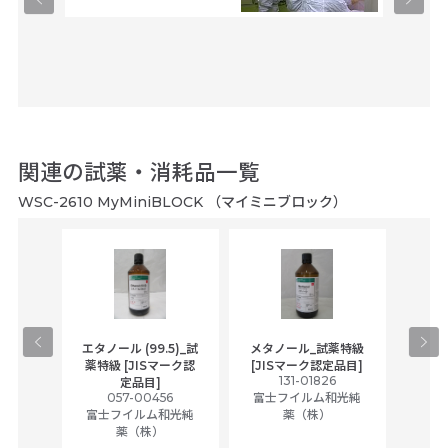
関連の試薬・消耗品一覧
WSC-2610 MyMiniBLOCK （マイミニブロック）
gical
エタノール (99.5)_試
メタノール_試薬特級
アセ
,
薬特級 [JISマーク認
[JISマーク認定品目]
tic
131-01826
富士
定品目]
ually
057-00456
富士フイルム和光純
ck of
富士フイルム和光純
薬（株）
薬（株）