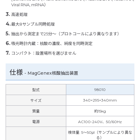
Viral RNA, mRNA）
高速処理
最大8サンプル同時処理
抽出から測定まで25分～（プロトコールにより異なります）
吸光時計内蔵：核酸の濃度、純度を同時測定
コンパクト：設置場所を選びません
仕様
-
MagGenex核酸抽出装置
98010
型式
340×295×340mm
サイズ
質量
約15kg
電源
AC100-240V、50/60Hz
検体量
:
5～50μl（サンプルにより異な
る）