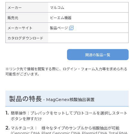
メーカー
マルコム
販売元
ビーエム機器
メーカーサイト
製品ページ
カタログダウンロード
関連の製品一覧
※リンク先で情報を閲覧する際に、ログイン・フォーム入力等を求められる
可能性がございます。
製品の特長
-
MagGenex核酸抽出装置
簡単操作：プレパックをセットしてプロトコールを選択しスタート
ボタンを押すだけ
マルチユース： 様々なタイプのサンプルから核酸抽出が可能
(Genomic DNA, Plant Genomic DNA, Plasmid DNA, Total RNA,