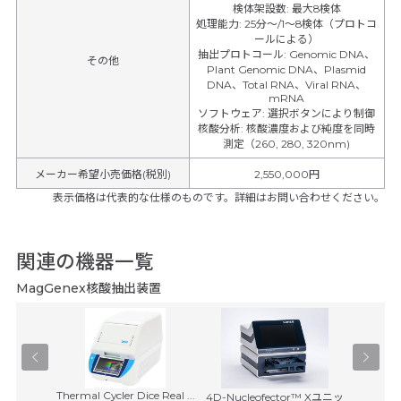
検体架設数
:
最大8検体
処理能力
:
25分～/1～8検体（プロトコ
ールによる）
抽出プロトコール
:
Genomic DNA、
その他
Plant Genomic DNA、Plasmid
DNA、Total RNA、Viral RNA、
mRNA
ソフトウェア
:
選択ボタンにより制御
核酸分析
:
核酸濃度および純度を同時
測定（260, 280, 320nm)
メーカー希望小売価格(税別)
2,550,000円
表示価格は代表的な仕様のものです。詳細はお問い合わせください。
関連の機器一覧
MagGenex核酸抽出装置
Thermal Cycler Dice Real ...
イスキャナ
4D-Nucleofector™ Xユニッ
マスター