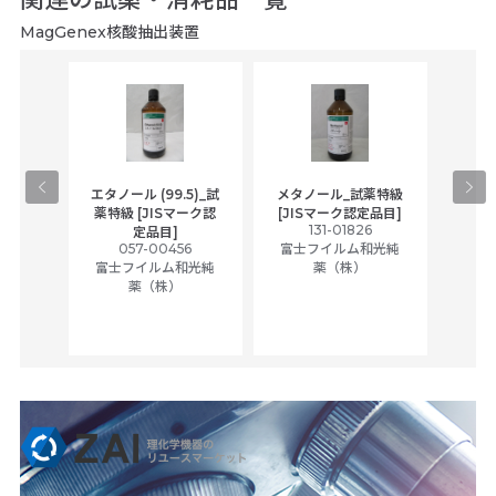
MagGenex核酸抽出装置
gical
エタノール (99.5)_試
メタノール_試薬特級
アセ
,
薬特級 [JISマーク認
[JISマーク認定品目]
tic
131-01826
富士
定品目]
ually
057-00456
富士フイルム和光純
ck of
富士フイルム和光純
薬（株）
薬（株）
her
c