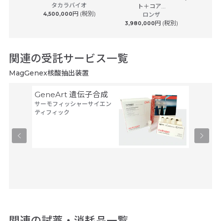
タカラバイオ
7...
ト＋コア...
エ
S
円 (税別)
4,500,000
ロンザ
 (税別)
円 (税別)
3,980,000
関連の受託サービス一覧
MagGenex核酸抽出装置
GeneArt 遺伝子合成
オリゴ
サーモフィッシャーサイエン
アルタ
ティフィック
ーブ
ユーロフ
関連の試薬・消耗品一覧