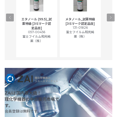
gical
エタノール (99.5)_試
メタノール_試薬特級
アセ
,
薬特級 [JISマーク認
[JISマーク認定品目]
tic
131-01826
富士
定品目]
ually
057-00456
富士フイルム和光純
ck of
富士フイルム和光純
薬（株）
薬（株）
her
c
ZAIは国内最大級！
理化学機器の中古販売市場で
す。
会員登録は無料です。