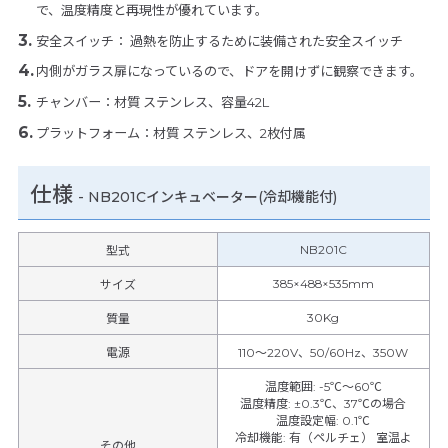
で、温度精度と再現性が優れています。
安全スイッチ： 過熱を防止するために装備された安全スイッチ
内側がガラス扉になっているので、ドアを開けずに観察できます。
チャンバー：材質 ステンレス、容量42L
プラットフォーム：材質 ステンレス、2枚付属
仕様
-
NB201Cインキュベーター(冷却機能付)
NB201C
型式
385×488×535mm
サイズ
30Kg
質量
電源
110～220V、50/60Hz、350W
温度範囲
:
-5℃～60℃
温度精度
:
±0.3℃、37℃の場合
温度設定幅
:
0.1℃
冷却機能
:
有（ペルチェ） 室温よ
その他