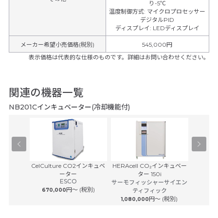
り-5℃
温度制御方式
:
マイクロプロセッサー
デジタルPID
ディスプレイ
:
LEDディスプレイ
メーカー希望小売価格(税別)
545,000円
表示価格は代表的な仕様のものです。詳細はお問い合わせください。
関連の機器一覧
NB201Cインキュベーター(冷却機能付)
0
CelCulture CO2インキュベ
HERAcell CO₂インキュベー
フォーマ
ーター
ター 150i
CO₂イ
ESCO
サーモフィッシャーサイエン
サーモフ
円〜 (税別)
670,000
ティフィック
円〜 (税別)
1,080,000
980